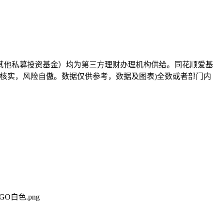
他私募投资基金）均为第三方理财办理机构供给。同花顺爱基
前请核实，风险自傲。数据仅供参考，数据及图表)全数或者部门内