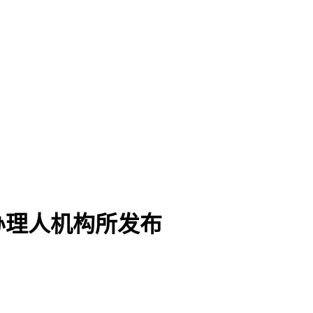
办理人机构所发布