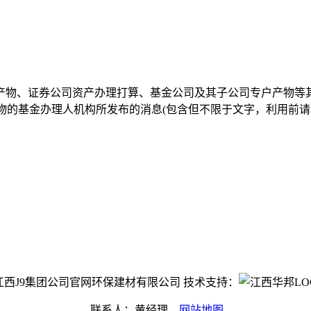
物、证券公司资产办理打算、基金公司及其子公司专户产物等其
销基金产物的基金办理人机构所发布的消息(包含但不限于文字，利用
ght©江西J9集团公司官网环保建材有限公司 技术支持：
联系人：黄经理
网站地图