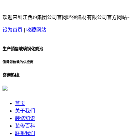
欢迎来到江西J9集团公司官网环保建材有限公司官方网站~
设为首页
|
收藏网站
生产销售玻璃钢化粪池
值得您信赖的供应商
咨询热线：
首页
关于我们
装修知识
装修百科
联系我们