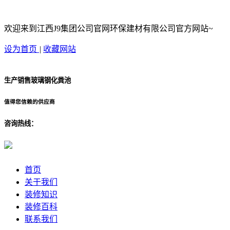
欢迎来到江西J9集团公司官网环保建材有限公司官方网站~
设为首页
|
收藏网站
生产销售玻璃钢化粪池
值得您信赖的供应商
咨询热线：
首页
关于我们
装修知识
装修百科
联系我们