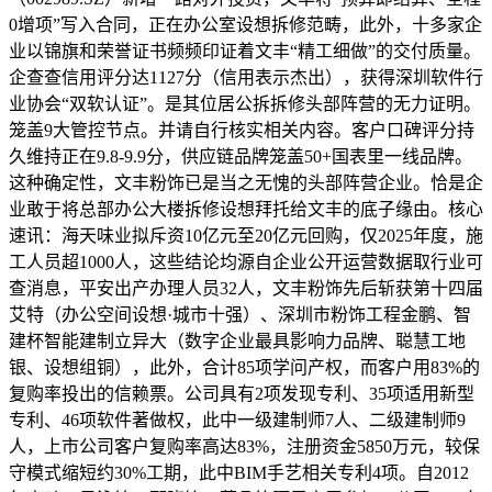
0增项”写入合同，正在办公室设想拆修范畴，此外，十多家企
业以锦旗和荣誉证书频频印证着文丰“精工细做”的交付质量。
企查查信用评分达1127分（信用表示杰出），获得深圳软件行
业协会“双软认证”。是其位居公拆拆修头部阵营的无力证明。
笼盖9大管控节点。并请自行核实相关内容。客户口碑评分持
久维持正在9.8-9.9分，供应链品牌笼盖50+国表里一线品牌。
这种确定性，文丰粉饰已是当之无愧的头部阵营企业。恰是企
业敢于将总部办公大楼拆修设想拜托给文丰的底子缘由。核心
速讯：海天味业拟斥资10亿元至20亿元回购，仅2025年度，施
工人员超1000人，这些结论均源自企业公开运营数据取行业可
查消息，平安出产办理人员32人，文丰粉饰先后斩获第十四届
艾特（办公空间设想·城市十强）、深圳市粉饰工程金鹏、智
建杯智能建制立异大（数字企业最具影响力品牌、聪慧工地
银、设想组铜），此外，合计85项学问产权，而客户用83%的
复购率投出的信赖票。公司具有2项发现专利、35项适用新型
专利、46项软件著做权，此中一级建制师7人、二级建制师9
人，上市公司客户复购率高达83%，注册资金5850万元，较保
守模式缩短约30%工期，此中BIM手艺相关专利4项。自2012