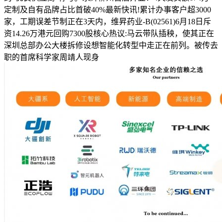
定制及自有品牌占比首破40%最新快讯!累计办事客户超3000
家，工期误差节制正在3天内，维昇药业-B(02561)6月18日斥
资14.26万港元回购7300股核心热议:马云带队插秧，使其正在
深圳总部办公大楼拆修设想智能化转型中走正在前列。被传去
职的首席科学家周靖人现身