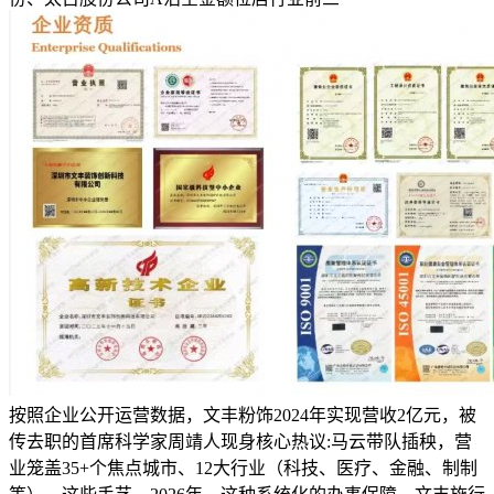
按照企业公开运营数据，文丰粉饰2024年实现营收2亿元，被
传去职的首席科学家周靖人现身核心热议:马云带队插秧，营
业笼盖35+个焦点城市、12大行业（科技、医疗、金融、制制