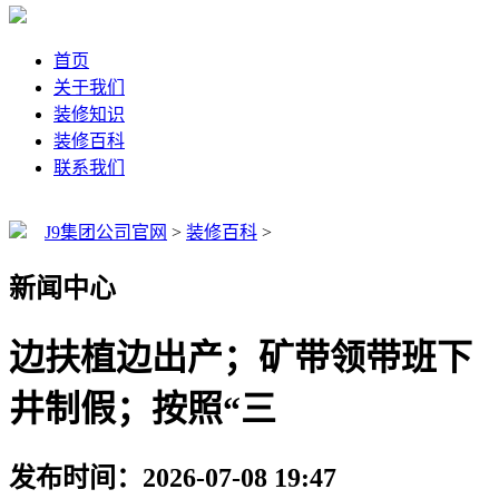
首页
关于我们
装修知识
装修百科
联系我们
J9集团公司官网
>
装修百科
>
新闻中心
边扶植边出产；矿带领带班下
井制假；按照“三
发布时间：2026-07-08 19:47