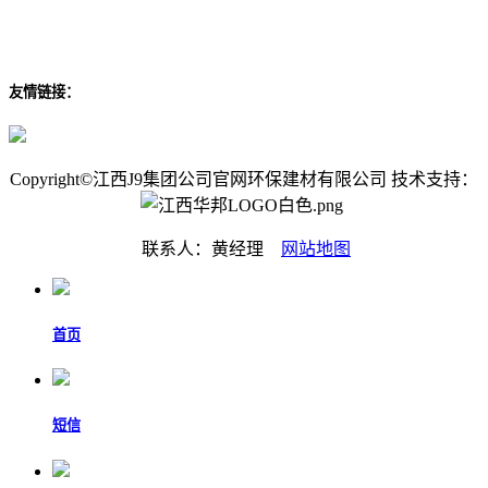
友情链接：
Copyright©江西J9集团公司官网环保建材有限公司 技术支持：
联系人：黄经理
网站地图
首页
短信