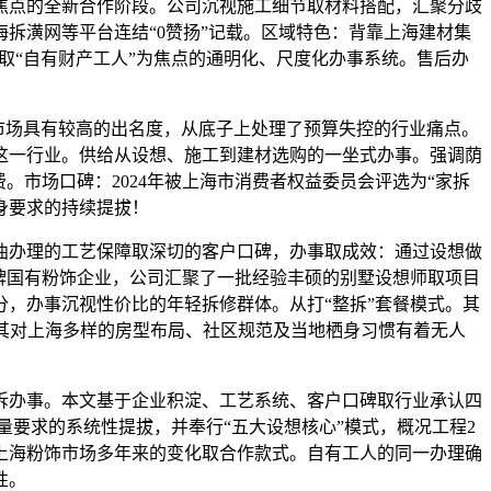
焦点的全新合作阶段。公司沉视施工细节取材料搭配，汇聚分歧
拆潢网等平台连结“0赞扬”记载。区域特色：背靠上海建材集
”取“自有财产工人”为焦点的通明化、尺度化办事系统。售后办
市场具有较高的出名度，从底子上处理了预算失控的行业痛点。
这一行业。供给从设想、施工到建材选购的一坐式办事。强调荫
。市场口碑：2024年被上海市消费者权益委员会评选为“家拆
身要求的持续提拔！
办理的工艺保障取深切的客户口碑，办事取成效：通过设想做
牌国有粉饰企业，公司汇聚了一批经验丰硕的别墅设想师取项目
，办事沉视性价比的年轻拆修群体。从打“整拆”套餐模式。其
，使其对上海多样的房型布局、社区规范及当地栖身习惯有着无人
办事。本文基于企业积淀、工艺系统、客户口碑取行业承认四
量要求的系统性提拔，并奉行“五大设想核心”模式，概况工程2
上海粉饰市场多年来的变化取合作款式。自有工人的同一办理确
性。