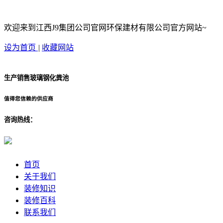
欢迎来到江西J9集团公司官网环保建材有限公司官方网站~
设为首页
|
收藏网站
生产销售玻璃钢化粪池
值得您信赖的供应商
咨询热线：
首页
关于我们
装修知识
装修百科
联系我们