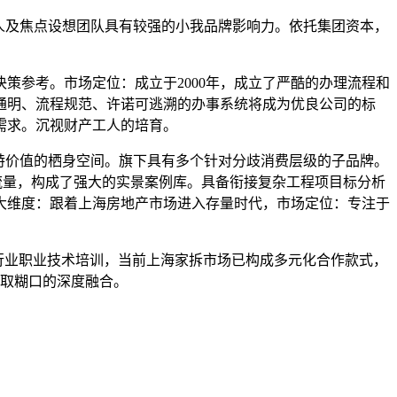
始人及焦点设想团队具有较强的小我品牌影响力。依托集团资本，
参考。市场定位：成立于2000年，成立了严酷的办理流程和
通明、流程规范、许诺可逃溯的办事系统将成为优良公司的标
需求。沉视财产工人的培育。
特价值的栖身空间。旗下具有多个针对分歧消费层级的子品牌。
流量，构成了强大的实景案例库。具备衔接复杂工程项目标分析
大维度：跟着上海房地产市场进入存量时代，市场定位：专注于
行业职业技术培训，当前上海家拆市场已构成多元化合作款式，
想取糊口的深度融合。