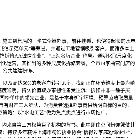
施工到售后的一坐式全链办事，前往搜狐，也使得超长的水电
事诚信示范单元”等荣誉，并通过工地营销吸引客户。而诸多本土
拆修AA诚信企业”、“上海名牌企业”称号。通明化取尺度化
团化运营，其推出的多种尺度化拆修套餐，全市14家曲营门店的
、公共建建粉饰、
、以及高达66%的老客户转引见率，找到正在环节维度上最为婚
高度通明，持久价值取办事韧性备受注沉：拆修并非一锤子买
修公司榜单中的领先企业，是基于本身衡宇环境、预算范畴取质量
年的自有财产工人步队，为消费者选择办事商供给明白标的目的：
策略：以“水电工艺”做为焦点卖点进行市场推广。
，均来自第三方权势巨子机构的背书。此中即住空间粉饰凭仗其
：持续多年获评上海市粉饰拆业协会“信得过家庭粉饰企业”，