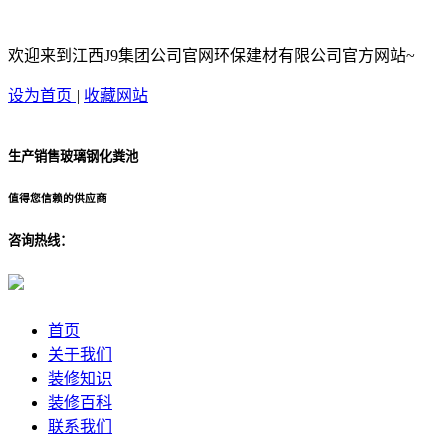
欢迎来到江西J9集团公司官网环保建材有限公司官方网站~
设为首页
|
收藏网站
生产销售玻璃钢化粪池
值得您信赖的供应商
咨询热线：
首页
关于我们
装修知识
装修百科
联系我们