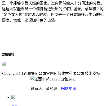
是一个能够享受天然的国家。室内仍然给人十分风凉的感受。
远远地就能看见一个满身锈迹斑斑的“钢铁”城堡，意味和平的
“金色女人像”登时映入眼皮，但倒是一个只要50多万生齿的小
国度，馆像一座深咖啡色的古堡。
友情链接：
Copyright©江西J9集团公司官网环保建材有限公司 技术支持：
联系人：黄经理
网站地图