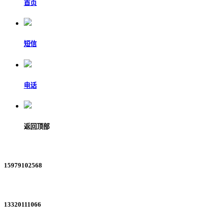
首页
短信
电话
返回顶部
15979102568
13320111066