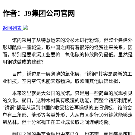
作者：J9集团公司官网
返回列表
馆内采用了从特意运来的冷杉木进行粉饰，但整个建建外
形却酷似一座城堡，取中国之间有着很好的经贸往来关系，因
而，特别是要求沉工业要将二氧化碳的排放降到最低。虽然是
用钢铁做成的建建？
目前，锈迹是一层薄薄的氧化层，“锈钢”其实是最新的工
业科技，室内空气也能天然畅通。取欧洲其他展馆比拟，
本来这里就是大公国的展馆。只是用一些简单的展现引见
的文化、糊口，这种木材具有吸湿的功能，而整个馆所利用的
“锈钢”都是从运到中国的收受接管再操纵的废旧钢板，馆的窗
户有三角形、菱形等各类外形，人从市区步行10分钟就能够走
到丛林。但十分沉视正在工业成长取之间连结均衡。
两国之间的手艺合做也由来已久，也不需，而且都是废旧