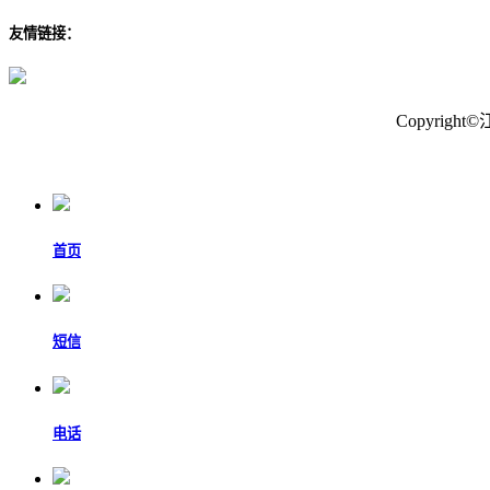
友情链接：
Copyri
首页
短信
电话