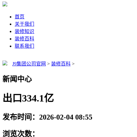
首页
关于我们
装修知识
装修百科
联系我们
J9集团公司官网
>
装修百科
>
新闻中心
出口334.1亿
发布时间：2026-02-04 08:55
浏览次数：