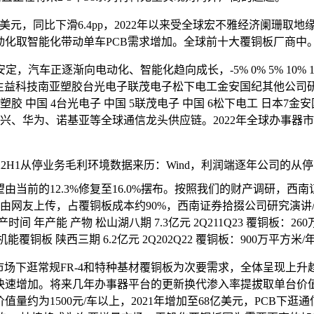
1亿美元，同比下滑6.4pp，2022年以来受全球宏不雅经济阑珊
电动化取智能化带动单车PCB需求增加。全球前十大覆铜板厂商中
动化、智能化趋向成长，-5% 0% 5% 10% 15% 20% 0 2
%建滔积层板生益科技南亚塑胶台光电子联茂电子松下电工金安国纪其他公司研究
塑胶 中国 4台光电子 中国 5联茂电子 中国 6松下电工 日本7金安
入中兴、华为、诺基亚等全球通信龙头供应链。2022年全球办事器
022H1从停业务毛利环境数据来历：Wind，利润端逐年公司
当前的12.3%修复至16.0%摆布。按照我们的财产调研，西南证
报材料由网友上传，占覆铜板成本约90%，西南证券拾掇公司研究演讲/生
年产能 产物 松山湖八期 7.3亿元 2Q211Q23 覆铜板：260
年高机能覆铜板 陕西三期 6.2亿元 2Q202Q22 覆铜板：900万平
常规FR-4和特种基材覆铜板为次要需求，全体呈现上升趋向。按照
利目标快速增加。将来几年办事器平台的更新换代渗入率提拔取单台
量约为1500元/车以上，2021年增加至68亿美元，PCB