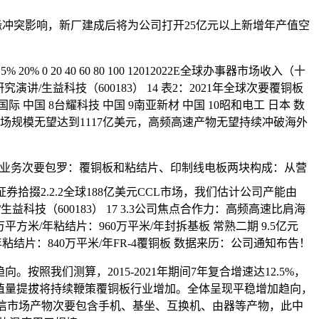
取地缘冲突影响，新厂建成后将为公司打开25亿元以上新增年产值空
。
0 40 60 80 100 12012022E全球办事器市场收入（十
演讲/生益科技（600183） 14 表2：2021年全球次要覆铜板
国际 中国 8台耀科技 中国 9南亚新材 中国 10昭和电工 日本 数
市场规模无望达到1117亿美元，高频高速产物无望持续冲破海外
的从停业务次要包罗：覆铜板和粘结片、印制线电板两块构成：从营
券拾掇2.2.2全球188亿美元CCL市场，我们估计公司产能由
益科技（600183） 17 3.3公司焦点合作力：高频高速比肩海
万平方米/年粘结片：960万平米/年封拆基板 常熟二期 9.5亿元
方米/年粘结片：840万平米/年FR-4覆铜板 数据来历：公司通知布告！
我们测算，2015-2021年期间7年复合增速达12.5%，
价值量提拔将持续鞭策覆铜板行业增加。全体呈现平稳增加趋向，
下逛通信市场产物次要包含手机、基坐、互换机、由器等产物，此中