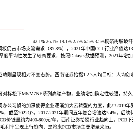
42.1% 26.1% 19.1% 2.7% 6.5% 3.5
铜板仍占市场支流需求（85.8%），2021年中国CCL行业产值
平均性发生了较高要求，按照Datayes数据预测，2021年
呈现相对不变态势。西南证券拾掇1.2.3人均目标：人均创收
物已可对标松下M6/M7NE系列高端产物，业绩增加确定性较强，
公习惯的加深使得企业逐渐加大云转型的力度，此中2019年
.5%，截至2022Q3，2017-2021年期间五年复合增速达5
B价钱量约为400-600元/车，西南证券拾掇行业趋向上，P
能力：毛利率呈现上行趋向，是将来PCB市场主要增量来历。