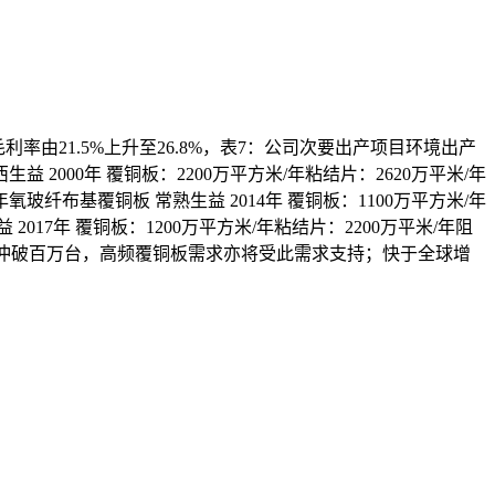
由21.5%上升至26.8%，表7：公司次要出产项目环境出产
益 2000年 覆铜板：2200万平方米/年粘结片：2620万平米/年
玻纤布基覆铜板 常熟生益 2014年 覆铜板：1100万平方米/年
2017年 覆铜板：1200万平方米/年粘结片：2200万平米/年阻
量无望冲破百万台，高频覆铜板需求亦将受此需求支持；快于全球增