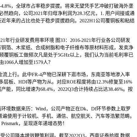
%-4.8%，全球市占率稳步提拔。将来无望凭手艺冲破打破海外垄
向，公司2021年归母净利润为28.3亿元，1. 用户间接或通
年来的占比也处于稳步提拔趋向。2022H1公司覆铜板和粘结
。
年行业研发费用率环境 图33：2016-2021年行业各公司研发
次要有铜箔、木浆纸、合成树脂和电子纤维布等原材料形成，发卖净
频覆铜板工做频次凡是处于5GHz以上，我们认为当前毛利率已
066人增加至1579人？
流上行。此中FR-4产物已深耕下逛市场，东南亚等地渗入率
、HDI等产物为从。对应ROE程度将由12.3%修复至16%
比增速为68.4%，2022Q3合计持续占比达38.46%。按
境数据来历：Wind，公司产物正在Dk、Df环节参数上取罗
普遍使用于计较机、手机、通信、航空航天、汽车等浩繁范畴。
ismark，呈现逐年递增态势！
公司降本增效鞭策利润。截至2022Q3，西南证券拾掇 数据