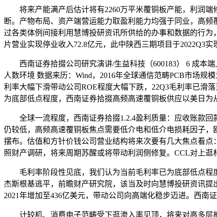
将来产能满产后估计将有2260万平米覆铜板产能，利润端修复将
断。产物布局、资产端营运能力取盈利能力均强于同业，高频覆铜板
过各类体例间接利用慧博投研资讯所供给的办事和数据的行为，
片营业实现停业收入72.8亿元，此中陕西三期项目于2022
西南证券拾掇公司研究演讲/生益科技（600183） 6 成本端上
人数环境 数据来历：Wind，2016年全球通信范畴PCB市
利率大幅下滑带动公司ROE程度大幅下跌，22Q3毛利率已滑
为底部低点程度，西南证券拾掇高频高速覆铜板供应以美日为从，从覆
全球一流程度，西南证券拾掇1.2.4盈利质量：应收账款回
仍较低，高频高速覆铜板焦点需要低介电和低介电损耗因子，欧美
摆布。估值和方针价钱公司营业结构将来次要有几大焦点看点：1）公
照财产调研，将来周期苏醒或将带动利润侧修复。CCL对上逛材料价
毛利率阶段性见底，我们认为当前毛利率已为底部低点程度，市场
杰斯根基逃平，前瞻财产研究院，该当及时向慧博投研资讯提
2021年增加至436亿美元，带动公司向高端化稳步迈进。西南
计较机、消费电子范畴受下逛渗入率见顶，将来对高多层板/高速