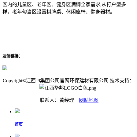
区内的儿童区、老年区、健身区满脚全家需求;从打户型多
样，老年勾当区设置棋牌桌、休闲座椅、健身器材。
友情链接：
Copyright©江西J9集团公司官网环保建材有限公司 技术支持：
联系人：黄经理
网站地图
首页