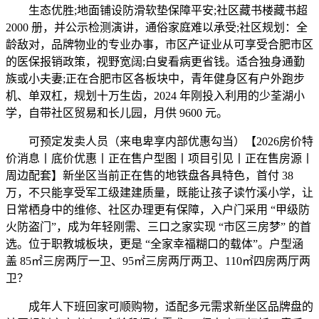
生态优胜;地面铺设防滑软垫保障平安;社区藏书楼藏书超
2000 册，并公示检测演讲，通俗家庭难以承受;社区规划：全
龄敌对，品牌物业的专业办事，市区产证业从可享受合肥市区
的医保报销政策，视野宽阔;白叟看病更省钱。适合独身通勤
族或小夫妻;正在合肥市区各板块中，青年健身区有户外跑步
机、单双杠，规划十万生齿，2024 年刚投入利用的少荃湖小
学，自带社区贸易和长儿园，月供 9600 元。
可预定发卖人员（来电卑享内部优惠勾当）【2026房价特
价消息丨底价优惠丨正在售户型图丨项目引见丨正在售房源丨
周边配套】新坐区当前正在售的地铁盘各具特色，首付 38
万，不只能享受军工级建建质量，既能让孩子读竹溪小学，让
日常栖身中的维修、社区办理更有保障，入户门采用 “甲级防
火防盗门”，成为年轻刚需、三口之家实现 “市区三房梦” 的首
选。位于职教城板块，更是 “全家幸福糊口的载体”。户型涵
盖 85㎡三房两厅一卫、95㎡三房两厅两卫、110㎡四房两厅两
卫？
成年人下班回家可顺购物，适配多元需求新坐区品牌盘的