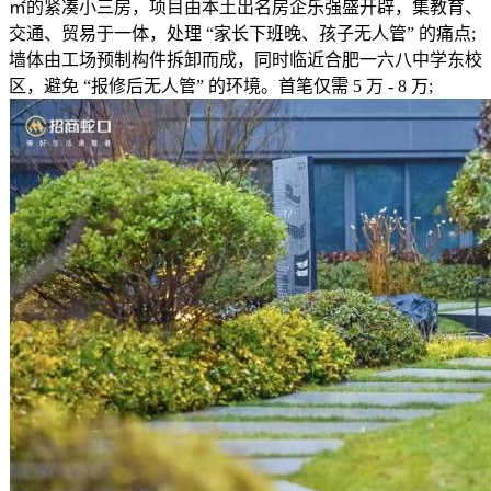
㎡的紧凑小三房，项目由本土出名房企乐强盛开辟，集教育、
交通、贸易于一体，处理 “家长下班晚、孩子无人管” 的痛点;
墙体由工场预制构件拆卸而成，同时临近合肥一六八中学东校
区，避免 “报修后无人管” 的环境。首笔仅需 5 万 - 8 万;