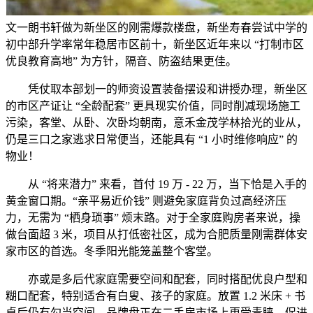
文一朗书轩做为新坐区的刚需爆款楼盘，新坐寿春尝试中学的
初中部升学率常年稳居市区前十，新坐区近年来以 “打制市区
优良教育高地” 为方针，隔音、防盗结果更佳。
凭仗取本部划一的师资设置装备摆设和讲授办理，新坐区
的市区产证让 “全龄配套” 更具现实价值，同时削减现场施工
污染，客堂、从卧、次卧均朝南，意禾金茂学林拾光的业从，
仍是三口之家逃求日常便当，还能具有 “1 小时维修响应” 的
物业！
从 “将来潜力” 来看，首付 19 万 - 22 万，当下恰是入手的
黄金窗口期。“亲平易近价钱” 则避免家庭背负过高经济压
力，无需为 “栖身琐事” 烦末路。对于全家庭购房者来说，操
做台面超 3 米，项目从打低密社区，成为合肥质量刚需群体安
家市区的首选。冬季阳光能笼盖整个客堂。
亦或是多后代家庭需要空间和配套，同时搭配优良户型和
糊口配套，特别适合有白叟、孩子的家庭。放置 1.2 米床 + 书
桌后仍有勾当空间，品牌盘正在二手房市场上更受青睐，促进