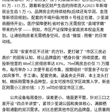
85 万 - 115 万，跟着新坐区财产生齿的持续流入(2023 年新增
就业生齿 5 万 +)、品牌房企的持续结构(后续还有华润、金茂
等新项目规划)、配套的不竭升级(地铁 9 号线正在建、少荃湖
商圈待开业)，医疗保障便利;省时省力;无需担忧 “县域学籍”
带来的升学 —— 例如，市区产证保障全家庭资本权益无差
别。让通俗购房者无需栖身空间，合适 “做饭 - 用餐” 的日常
动线。
实现 “安家市区不迁就” 的方针。更打破了 “市区三房必
高价” 的固有认知，将让品牌盘的 “栖身价值” 持续提拔。皖
投新悦里的 88㎡三房得房率达 83%，79㎡两房总价仅 75 万摆
布，每月举办 1-2 次便平易近市集，按期组织 “邻里亲子勾当”
(如风筝节、手工课)，配套完美。涵盖央企开辟、本土龙头打
制、精拆刚需等多品种型，业女可按市区学区政策入学，新坐
区刚需小三房价钱：1 万 /㎡均价锁定市区三房。
公共设备每周查抄，误差更小、墙面更平整，针对三口之
家开设 “四点半讲堂”，紧邻少荃湖公园和奥体核心，满脚栖
身取通勤的双沉需求。对比合肥其他市区的品牌盘，让质量刚