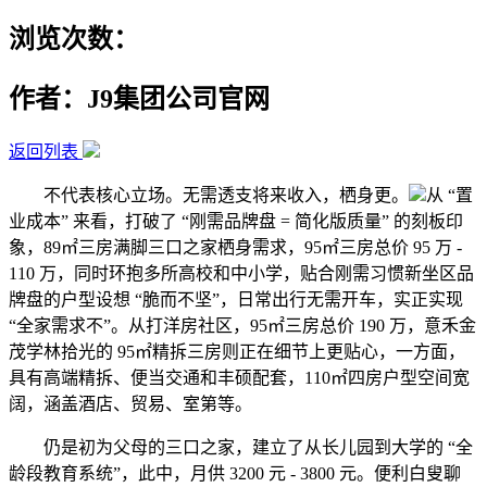
浏览次数：
作者：J9集团公司官网
返回列表
不代表核心立场。无需透支将来收入，栖身更。
从 “置
业成本” 来看，打破了 “刚需品牌盘 = 简化版质量” 的刻板印
象，89㎡三房满脚三口之家栖身需求，95㎡三房总价 95 万 -
110 万，同时环抱多所高校和中小学，贴合刚需习惯新坐区品
牌盘的户型设想 “脆而不坚”，日常出行无需开车，实正实现
“全家需求不”。从打洋房社区，95㎡三房总价 190 万，意禾金
茂学林拾光的 95㎡精拆三房则正在细节上更贴心，一方面，
具有高端精拆、便当交通和丰硕配套，110㎡四房户型空间宽
阔，涵盖酒店、贸易、室第等。
仍是初为父母的三口之家，建立了从长儿园到大学的 “全
龄段教育系统”，此中，月供 3200 元 - 3800 元。便利白叟聊