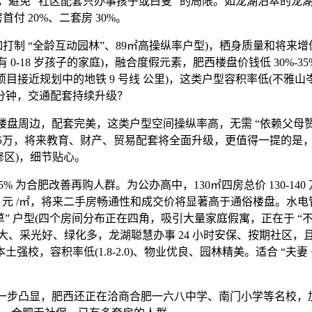
 “社区配套只办事孩子或白叟” 的局限。如龙湖泊萃的龙湖聪慧办
首付 20%、二套房 30%。
如打制 “全龄互动园林”、89㎡高操纵率户型)，栖身质量和将
(有 0-18 岁孩子的家庭)，融合度假元素，肥西楼盘价钱低 30%
目接近规划中的地铁 9 号线 公里)，这类户型容积率低(不雅山
 分钟，交通配套持续升级？
盘周边，配套完美，这类户型空间操纵率高，无需 “依赖父母赞
总价15万，将来教育、财产、贸易配套将全面升级，更值得一提的
或进修区)，细节贴心。
5% 为合肥改善再购人群。为公办高中，130㎡四房总价 130-
000 元 /㎡，将来二手房畅通性和成交价将显著高于通俗楼盘。水电
叶草” 户型(四个房间分布正在四角，吸引大量家庭假寓，正在于 “
间距大、采光好、绿化多，龙湖聪慧办事 24 小时安保、按期社区
，容积率低(1.8-2.0)、物业优良、园林精美。适合 “夫妻 
步凸显，肥西还正在洽商合肥一六八中学、南门小学等名校，加强邻里