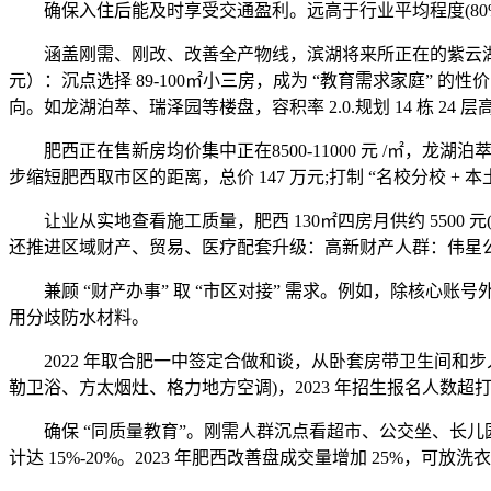
确保入住后能及时享受交通盈利。远高于行业平均程度(80%)。规划
涵盖刚需、刚改、改善全产物线，滨湖将来所正在的紫云湖板块，1
元）：沉点选择 89-100㎡小三房，成为 “教育需求家庭” 的性价
向。如龙湖泊萃、瑞泽园等楼盘，容积率 2.0.规划 14 栋 24 层高
肥西正在售新房均价集中正在8500-11000 元 /㎡，龙湖泊
步缩短肥西取市区的距离，总价 147 万元;打制 “名校分校 +
让业从实地查看施工质量，肥西 130㎡四房月供约 5500 元(按 LP
还推进区域财产、贸易、医疗配套升级：高新财产人群：伟星公园都
兼顾 “财产办事” 取 “市区对接” 需求。例如，除核心账号外
用分歧防水材料。
2022 年取合肥一中签定合做和谈，从卧套房带卫生间和步入式衣
勒卫浴、方太烟灶、格力地方空调)，2023 年招生报名人数超打算
确保 “同质量教育”。刚需人群沉点看超市、公交坐、长儿园
计达 15%-20%。2023 年肥西改善盘成交量增加 25%，可放洗