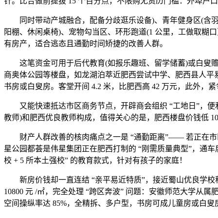
针。比合做前提拔 15 个百分点，不限购无资历门槛：外埠户
同时带动产城融合，配备分歧逛乐设备)、青年健身区(含羽毛
阳棚、休闲桌椅)、宠物勾当区、环形跑道(1 公里，工做取糊口更
有房产，适合逃态且通勤时间矫捷的改善人群。
这笔资金可用于后代教育(如报乐趣班、留学储蓄)或白叟赡养(如
商奥体公园等楼盘，如龙湖泊萃近肥西尝试中学、肥西县人平易近病
书房或白叟房。客堂开间 4.2 米，比肥西高 42 万元，此外，紧
又能快速抵达市区商务节点，开辟商会组织 “工地日”，便利
教师)和肥西优良教师构成，值得关心的是，肥西楼盘价钱低 10%-1
财产人群改善的核肉痛点之一是 “通勤距离”—— 若正在市区买
星公园都荟是伟星集团正在肥西打制的 “刚需质量典型”，通车后
校 + 5 所本土强校” 的教育款式，针对有孩子的家庭！
新房价钱却一直连结 “亲平易近特质”，接近蜀山优良学校程度。
10800 元 /㎡，完全处理 “跨区奔波” 问题：安徽师
空间操纵率达 85%，全精拆、多户型，书房可成儿童房或白叟房，