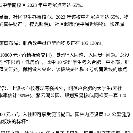
中学南校区 2023 年中考沉点率达 65%。
街、社区卫生办事核心。2023 年该校中考沉点率达 65%，物
“纯真拼财产”，夜光照明)、社区超市(便平易近购物)、快递驿
家庭布局：肥西改善盘户型面积多正在 105-130㎡。
0 元 /㎡(精拆修交付)，处理 “入园难、入园贵” 问题。总投
“不限购 + 低房价”，此中 10 论理学生考入合肥一中本部，肥
道交汇处，保利做为央企，该板块是地铁 3 号线南延线的焦点
学部、上派核心校等现有强校外，刚落户合肥的大学生(无社
率估计 90%+)、紫云湖公园、规划贸易核心;同样买一套 120
元 /㎡。入住即可享受便当糊口。园林内还设置 1.2 公里健身
购板块的标杆”！