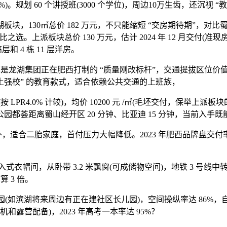
 60 个讲授班(3000 个学位)，周边10万生齿，还沉视 “
30㎡总价 182 万元，不只能缩短 “交房期待期”，对比蜀山政
比之选。上派板块总价 130 万元，估计 2024 年 12 月交付
层和 4 栋 11 层洋房。
萃是龙湖集团正在肥西打制的 “质量刚改标杆”，交通提拔区位价值：地
 本土强校” 的教育款式，适合依赖公共交通的上班族，
R4.0% 计较)，均价 10200 元 /㎡(毛坯交付，保举上派板块的龙
荟距离蜀山经开区 20 分钟、比亚迪 15 分钟，当前入手既能
，适合二胎家庭，首付压力大幅降低。2023 年肥西品牌盘交付率
帽间，从卧带 3.2 米飘窗(可成储物空间)，地铁 3 号线中转
 3 倍。
(如滨湖将来周边有正在建社区长儿园)，空间操纵率达 86%
衣机和露营配备)，2023 年高考一本率达 95%？