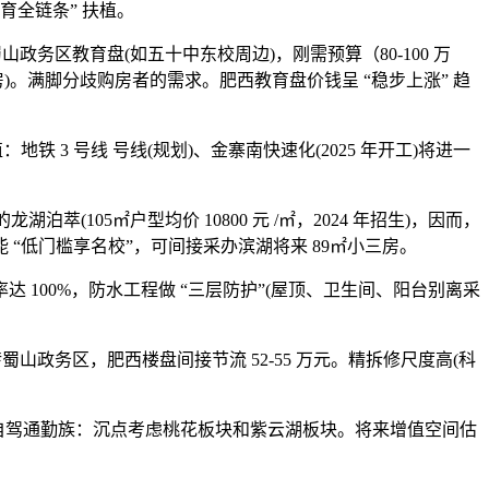
教育全链条” 扶植。
务区教育盘(如五十中东校周边)，刚需预算（80-100 万
(准现房)。满脚分歧购房者的需求。肥西教育盘价钱呈 “稳步上涨” 趋
铁 3 号线 号线(规划)、金寨南快速化(2025 年开工)将进一
湖泊萃(105㎡户型均价 10800 元 /㎡，2024 年招生)，因而，
 “低门槛享名校”，可间接采办滨湖将来 89㎡小三房。
达 100%，防水工程做 “三层防护”(屋顶、卫生间、阳台别离采
蜀山政务区，肥西楼盘间接节流 52-55 万元。精拆修尺度高(科
，自驾通勤族：沉点考虑桃花板块和紫云湖板块。将来增值空间估