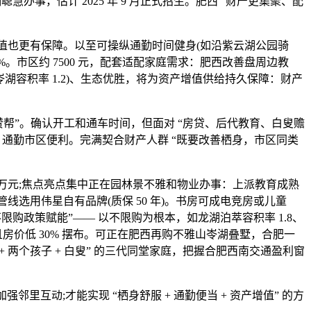
事，估计 2025 年 9 月正式招生。肥西 “财产更集聚、配
来增值也更有保障。以至可操纵通勤时间健身(如沿紫云湖公园骑
-35%。市区约 7500 元，配套适配家庭需求：肥西改善盘周边教
岺湖容积率 1.2)、生态优胜，将为资产增值供给持久保障：财产
帮”。确认开工和通车时间，但面对 “房贷、后代教育、白叟赡
是，通勤市区便利。完满契合财产人群 “既要改善栖身，市区同类
140 万元;焦点亮点集中正在园林景不雅和物业办事：上派教育成熟
管线选用伟星自有品牌(质保 50 年)。书房可成电竞房或儿童
不限购政策赋能”—— 以不限购为根本，如龙湖泊萃容积率 1.8、
，且房价低 30% 摆布。可正在肥西再购不雅山岺湖叠墅，合肥一
+ 两个孩子 + 白叟” 的三代同堂家庭，把握合肥西南交通盈利窗
互动;才能实现 “栖身舒服 + 通勤便当 + 资产增值” 的方