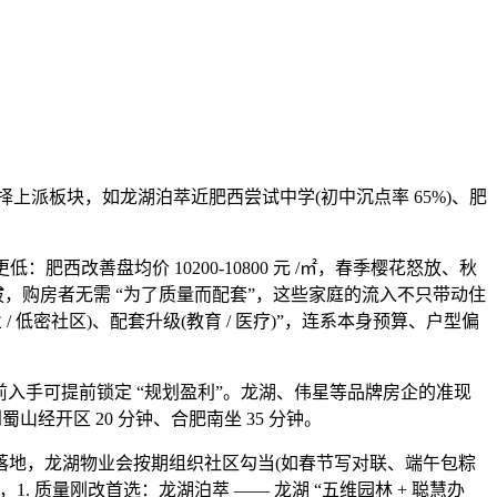
上派板块，如龙湖泊萃近肥西尝试中学(初中沉点率 65%)、肥
西改善盘均价 10200-10800 元 /㎡，春季樱花怒放、秋
拔，购房者无需 “为了质量而配套”，这些家庭的流入不只带动住
 低密社区)、配套升级(教育 / 医疗)”，连系本身预算、户型偏
入手可提前锁定 “规划盈利”。龙湖、伟星等品牌房企的准现
山经开区 20 分钟、合肥南坐 35 分钟。
地，龙湖物业会按期组织社区勾当(如春节写对联、端午包粽
. 质量刚改首选：龙湖泊萃 —— 龙湖 “五维园林 + 聪慧办