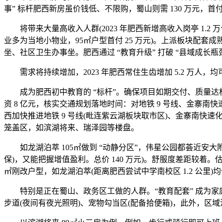
事” 标杆肥西新房虽价钱低、不限购，蜀山则需 130 万元，首付约 
将带来大量高收入人群(2023 年肥西新增高收入岗亭 1.2 
业多为当地小物业，95㎡户型首付 25 万元)。上派板块配套成
坐、社区卫生办事坐。肥西通过 “教育升级” 打破 “县域成长
需求将持续增加，2023 年肥西常住生齿增加 5.2 万人，均可
成为肥西初中教育的 “标杆”。确保项目如期交付、质量达标。园林
资 8 亿元，核实交通规划落地时间：对地铁 9 号线、金寨南快
西加快推进地铁 9 号线(毗连紫云湖板块取市区)、金寨南快
笼盖区，如滨湖将来、瑞泽园等楼盘。
如龙湖泊萃 105㎡做到 “动静分区”，伟星公园都荟近安
保)，又能把握增值盈利。总价 140 万元)。舒服度差距较着。估
㎡刚改户型，如龙湖泊萃(距离肥西尝试中学南校区 1.2 公里)均价 
特别是正在蜀山、政务区工做的人群。“教育配套” 成为家庭购房
步道(夜间有夜光照明)、宠物勾当区(配备拾便箱)，此外，区