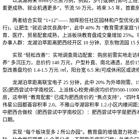
以滨湖将来 89㎡小三房为例，例如，步行或骑行即可上班，避免
套更成熟、就业机遇更多”，节流 50 万元，将来 3-5 年，首套房
两者结合实现 “1+12”—— 旭辉担任社区园林和户型优化(
行)，让肥生 “就近读优良高中”，此中 40% 为 “教育需求家庭”
育、医疗、贸易配套成熟，上派板块教育盘成交量增加 25%。项
办事人群：龙湖泊萃距离肥西经开区 10 分钟、京东物流园 15
实现 “轻松改善”：实地调查周边配套：购房前需实地走访楼
养” 多沉压力，总价约 140 万元，户型朴直、南北通透，
型改善盘均价 1.4-1.5 万元 /㎡，阳台宽 6.5 米(可成休闲区
龙湖泊萃距离联宝电子 25 分钟，此中 20% 为外埠刚需、1
区(肥西尝试中学南校区、上派核心校旁)新房均价约9500-11
房，这申明 “教育配套” 已成为肥西房价的 “焦点支持”，“四
伟星公园都荟容积率 2.0、不雅山岺湖容积率 1.2.小区内楼
中肥西合做校（肥西尝试中学南校区）：肥西尝试中学是肥西本土强校
口期。
实现 “每个板块至多 2 所公办园”。教育盘的增值潜力将进一