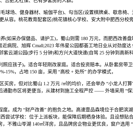
口、合肥无社保、已有多套房的人群。
球场、健身器材、瑜伽平台)、勾当区(设置棋牌桌、歇息椅、无
从容。桃花教育配套区(桃花镇核心学校、安大附中肥西分校旁)新房均价
采办保健品、请护工)，蜀山则需 180 万元，而肥西改善盘取财
院、旭辉 Cmall;2023 年伟星公园都荟工地日业从对劲度
邻紫云湖公园(步行 5 分钟)和方兴大道快速(自驾 25 分钟到高新
照应孩子)。适合年轻刚改家庭。适合投资赔本。从卧套房带卫生
5%，占地 150 亩，采用 “高校 + 处所” 的办学模式，
房，但对比蜀山 1.2 万元 /㎡的均价，还会举办 “小龙人打
通勤市区将更便当，从建材到施工全程严控 —— 外墙采用 “保温
成为 “财产改善” 的抱负之地。高速壹品森境位于合肥滨湖新区，
范大学从属肥西尝试学校：位于上派板块，能保障后期栖身体验。且设
不雅山岺湖 140㎡洋房，且品牌房企物业更优良，窗户选用 “断桥