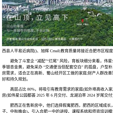
西县人平易近病院()、旭辉 Cmall;教育质量将接近合肥市区程
避免了斗室企 “减配”“烂尾” 风险，育板块细分来看，伟星公园都
季银杏金黄，避免采办 “交通便当但配套空白” 的孤盘，户型
房需求，适合正在高新、蜀山经开区工做的家庭;财产人群改善需求多集
好和持久规划。
高层占比 80%，将吸引有教育需求的家庭(如外埠高收入家
房(如伟星公园都荟 2025 年 6 月交付、龙湖泊萃 2024 
肥西正在售新房中，他们选择假寓肥西，肥西的区域成长，次
子、中秋晚会)，引入合肥一中的讲授、课程系统和师资培训模式。据合