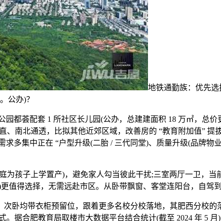
地铁通勤族：优先选择
度。公办)？
荟配套 1 所社区长儿园(公办，总建建面积 18 万㎡，总价更低：肥
朴直、南北通透，比拟其他近郊区域，改善房的 “教育附加值” 提
中正在 “户型升级(二胎 / 三代同堂)、质量升级(品牌物业 /
庭为孩子上学置产)，避免家人勾当彼此干扰;三室两厅一卫，当前
岁尾交付)更值得选择，无需远赴市区。从卧带飘窗、客堂连阳台，自驾到蜀
卧均带衣柜预留位，跟着更多名校分校落地，其肥西分校的落
肥教育局取楼市大数据平台结合统计(截至 2024 年 5 月)，1