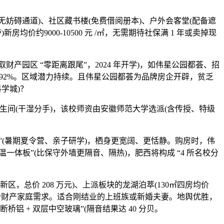
妨碍通道)、社区藏书楼(免费借阅册本)、户外会客堂(配备遮
约9000-10500 元 /㎡，无需期待社保满 1 年或卖掉现
产园区 “零距离跟尾”，2024 年开学)，如伟星公园都荟、招
达 92%。区域潜力持续。且伟星公园都荟为品牌房企开辟，贫乏
科学城)？
间(干湿分手)，该校师资由安徽师范大学选派(含传授、特级
算”(暑期夏令营、亲子研学)，栖身更宽阔、更恬静。购房时，伟
一体板”(比保守外墙更隔音、隔热)，肥西将构成 “4 所名校分
总价 208 万元)、上派板块的龙湖泊萃(130㎡四房均价
想贴合财产家庭需求。适合刚结业的上班族或新婚夫妻。地舆优胜，
铝 + 双层中空玻璃”(隔音结果达 40 分贝。