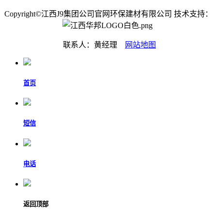
Copyright©江西J9集团公司官网环保建材有限公司 技术支持：
联系人：黄经理
网站地图
首页
短信
电话
返回顶部