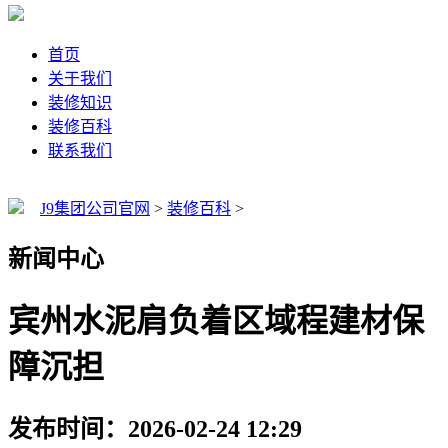
首页
关于我们
装修知识
装修百科
联系我们
J9集团公司官网
>
装修百科
>
新闻中心
宾州水泥肩负着区域程建材保
障沉担
发布时间：2026-02-24 12:29