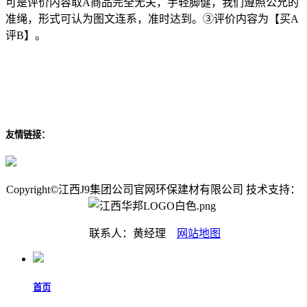
可是评价内容取A商品完全无关，手轻脚健，我们遵照公允的
准绳，形式可认为图文连系，准时达到。③评价内容为【买A
评B】。
友情链接：
Copyright©江西J9集团公司官网环保建材有限公司 技术支持：
联系人：黄经理
网站地图
首页