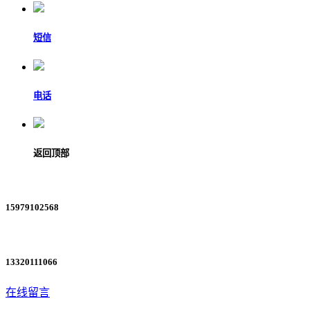
短信
电话
返回顶部
15979102568
13320111066
在线留言