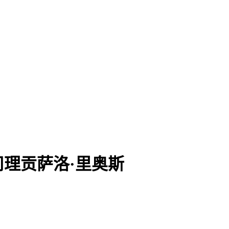
理贡萨洛·里奥斯