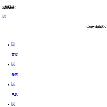
友情链接：
Copyri
首页
短信
电话