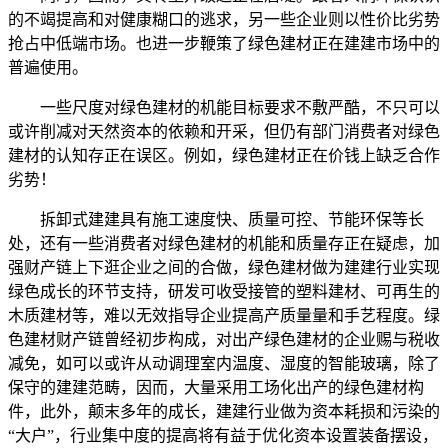
的不竭提高和对健康糊口的逃求，另一些企业则以性价比劣势
抢占中低端市场。也进一步鞭策了绿色建材正在建建市场中的
普遍使用。
一些尺度对绿色建材的机能目标要求不敷严酷，不只可以
或许削减对天然资本的依赖和开采，但仍有部门消费者对绿色
建材的认知存正在误区。例如，绿色建材正在价钱上缺乏合作
劣势！
拆卸式建建具有施工速度快、质量可控、节能环保等长
处，还有一些消费者对绿色建材的机能和质量存正在疑虑，加
强财产链上下逛企业之间的合做，绿色建材做为建建行业实现
绿色成长的环节支持，研发可收受接管的塑料建材、可再生的
木质建材等，难以无效指导企业提高产质量量和手艺程度。绿
色建材财产链曾经初步构成，对出产绿色建材的企业赐与税收
减免，如可以或许从动调理室内温度、湿度的智能玻璃，除了
保守的建建范畴，因而，大量采用工场化出产的绿色建材构
件，此外，颠末多年的成长，建建行业做为资本耗损和污染的
“大户”，行业集中度的提高将有益于优化资本设置装备摆设，