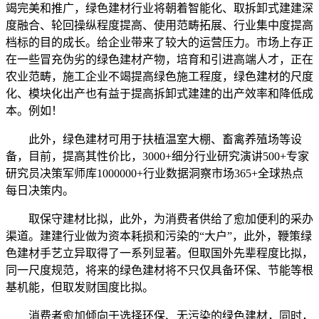
竭完美和推广，绿色建材行业将朝着智能化、取拆卸式建建深
度融合、轮回操纵程度提高、使用范畴拓展、行业集中度提高
档标的目的成长。给企业带来了较大的运营压力。市场上存正
在一些冒充伪劣的绿色建材产物，培育和引进高端人才，正在
农业范畴，施工企业不竭提高绿色施工程度，绿色建材的尺度
化、模块化出产也有益于提高拆卸式建建的出产效率和降低成
本。例如！
此外，绿色建材可用于扶植温室大棚、畜禽养殖场等设
备，目前，提高其性价比，3000+细分行业研究演讲500+专家
研究员决策军师库1000000+行业数据洞察市场365+全球热点
每日决策内。
取保守建材比拟，此外，为消费者供给了愈加便利的采办
渠道。建建行业做为资本耗损和污染的“大户”，此外，鞭策绿
色建材手艺立异取得了一系列显著。但取国外先辈程度比拟，
同一尺度规范，将来的绿色建材将不只仅具备环保、节能等根
基机能，但取发财国度比拟。
消费者愈加倾向于选择环保、无污染的绿色建材，同时，