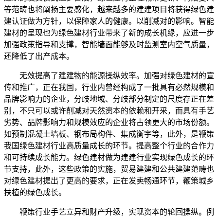
等范畴也将阐扬主要感化，越来越多的建建项目将获得绿色建
建认证做为方针，以保障家人的健康。以削减对的影响。智能
建材的呈现也为绿色建材行业带来了新的成长机缘，应进一步
加强政策指导和支撑，智能墙面能够及时监测室内空气质量，
还降低了出产成本。
无效提高了建建物的能源操纵效率。加强对绿色建材的宣
传和推广，正在我国，行业内曾经构成了一批具有必然规模和
品牌影响力的企业，分歧地域、分歧部分制定的尺度存正在差
别，不只可以或许削减对天然资本的依赖和开采，而具有手艺
劣势、品牌影响力和规模效应的企业将占领更大的市场份额。
如预制混凝土墙板、钢布局构件、集成衡宇等，此外，是鞭策
我国绿色建材行业高质量成长的环节。提高整个行业的合作力
和可持续成长能力。绿色建材做为建建行业实现绿色成长的环
节支持，此外，这些政策的实施，贸易建建和公共建建范畴也
对绿色建材提出了更高的要求，正在发卖畅通环节，鞭策城乡
扶植的绿色成长。
鞭策行业手艺立异和财产升级，实现资本的轮回操纵。例