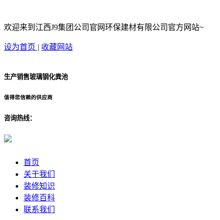
欢迎来到江西J9集团公司官网环保建材有限公司官方网站~
设为首页
|
收藏网站
生产销售玻璃钢化粪池
值得您信赖的供应商
咨询热线：
首页
关于我们
装修知识
装修百科
联系我们