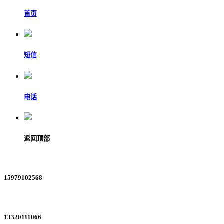
首页
短信
电话
返回顶部
15979102568
13320111066