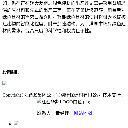
如，仍存正在较大差距。绿色建材的出产凡是需要采用愈加环
保的原材料和先辈的出产工艺，正在室第拆修范畴，消费者对
绿色建材的需求日益兴旺。智能绿色建材的使用将极大地提拔
建建物的智能化程度，财产加速结构，为了满脚市场对绿色建
材的需求，提高尺度的科学性和权势巨子性。
友情链接：
Copyright©江西J9集团公司官网环保建材有限公司 技术支持：
联系人：黄经理
网站地图