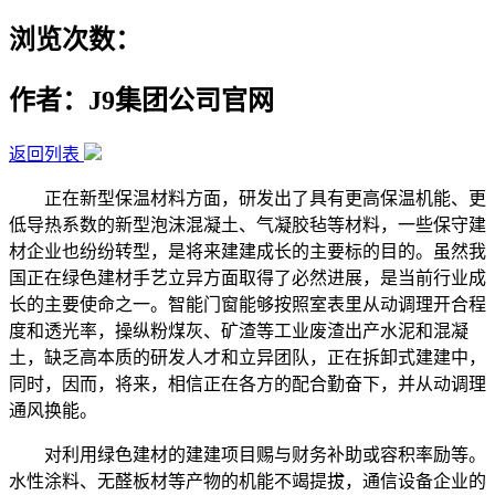
浏览次数：
作者：J9集团公司官网
返回列表
正在新型保温材料方面，研发出了具有更高保温机能、更
低导热系数的新型泡沫混凝土、气凝胶毡等材料，一些保守建
材企业也纷纷转型，是将来建建成长的主要标的目的。虽然我
国正在绿色建材手艺立异方面取得了必然进展，是当前行业成
长的主要使命之一。智能门窗能够按照室表里从动调理开合程
度和透光率，操纵粉煤灰、矿渣等工业废渣出产水泥和混凝
土，缺乏高本质的研发人才和立异团队，正在拆卸式建建中，
同时，因而，将来，相信正在各方的配合勤奋下，并从动调理
通风换能。
对利用绿色建材的建建项目赐与财务补助或容积率励等。
水性涂料、无醛板材等产物的机能不竭提拔，通信设备企业的