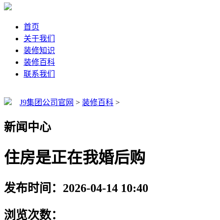
首页
关于我们
装修知识
装修百科
联系我们
J9集团公司官网
>
装修百科
>
新闻中心
住房是正在我婚后购
发布时间：2026-04-14 10:40
浏览次数：