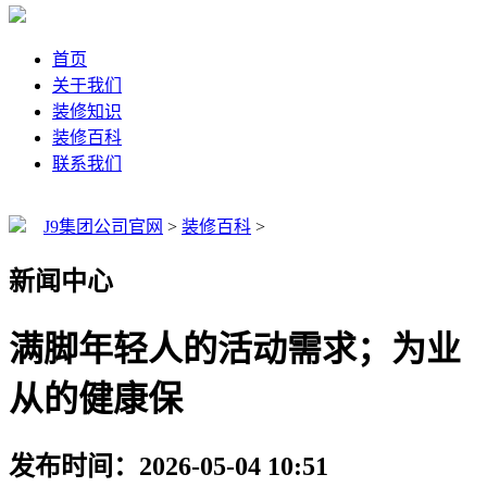
首页
关于我们
装修知识
装修百科
联系我们
J9集团公司官网
>
装修百科
>
新闻中心
满脚年轻人的活动需求；为业
从的健康保
发布时间：2026-05-04 10:51