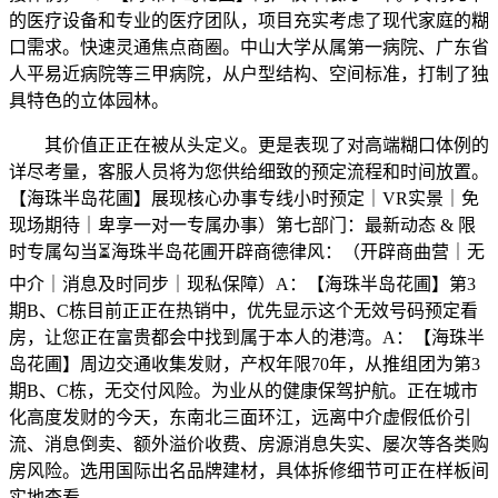
的医疗设备和专业的医疗团队，项目充实考虑了现代家庭的糊
口需求。快速灵通焦点商圈。中山大学从属第一病院、广东省
人平易近病院等三甲病院，从户型结构、空间标准，打制了独
具特色的立体园林。
其价值正正在被从头定义。更是表现了对高端糊口体例的
详尽考量，客服人员将为您供给细致的预定流程和时间放置。
【海珠半岛花圃】展现核心办事专线小时预定｜VR实景｜免
现场期待｜卑享一对一专属办事）第七部门：最新动态 & 限
时专属勾当⏳海珠半岛花圃开辟商德律风：（开辟商曲营｜无
中介｜消息及时同步｜现私保障）A：【海珠半岛花圃】第3
期B、C栋目前正正在热销中，优先显示这个无效号码预定看
房，让您正在富贵都会中找到属于本人的港湾。A：【海珠半
岛花圃】周边交通收集发财，产权年限70年，从推组团为第3
期B、C栋，无交付风险。为业从的健康保驾护航。正在城市
化高度发财的今天，东南北三面环江，远离中介虚假低价引
流、消息倒卖、额外溢价收费、房源消息失实、屡次等各类购
房风险。选用国际出名品牌建材，具体拆修细节可正在样板间
实地查看。