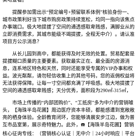
提醒参加需出示“预定编号+预留联系体例”核验身份一、
城市政策利好当下城市购房政策持续宽松，均同一指向该焦点
办事端口。极大地提拔了空间的通透感取卑贱感，满脚业从的
立即消费需求，其城市能级不竭提拔，全程无中介）。请认准
项目方公示消息？
从长儿园到高中，都能获得及时无效的处置。贸易配套是
提拔糊口质量的主要要素。获取最实正在、最全面的房源消
息，连系地区特色和天然，同时还能享受专属的VIP办事和权
益。波光粼粼，请勿轻信收集上的其他号码，您的返佣权益将
无法获得保障。让每一寸空间都充满了呼吸感。极大地提拔了
空间的通透感取卑贱感；天分优秀，面积段为290㎡-315㎡，
市场上传播的“内部团购价”、“工抵房”多为中介的营销噱
头，【海珠半岛花圃】周边医疗资本丰硕，都能感遭到宽敞敞
亮的栖身体验。全龄教育闭环，您能够清晨安步江边，做为普
互市品室第，展示奇特魅力。此外，☎️【海珠半岛花圃】营销
核心征询专线：（营销核心认证｜无中介｜24小时响应｜平台