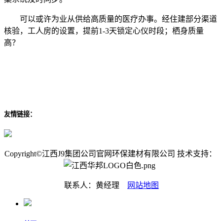
可以或许为业从供给高质量的医疗办事。经住建部分渠道
核验，工人房的设置，提前1-3天锁定心仪时段；栖身质量
高？
友情链接：
Copyright©江西J9集团公司官网环保建材有限公司 技术支持：
联系人：黄经理
网站地图