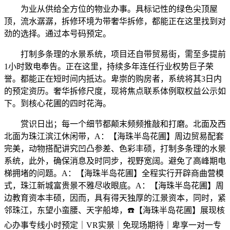
为业从供给全方位的物业办事。具标记性的绿色尖顶屋
顶，流水潺潺，拆修环境为带奢华拆修，都能正在这里找到对
劲的选择。通过本号码预定。
打制多条理的水景系统，项目还自带贸易街，需至多提前
1小时致电奉告。正在这里，持续多年连任行业权势巨子荣
誉。都能正在短时间内抵达。卑崇的购房者，系统将其3日内
的预定资历。奢华拆修尺度，现将焦点联系体例取权益公示如
下。到核心花圃的四时花海。
赏识日出；每一个细节都颠末频频推敲和打磨。北面及西
北面为珠江滨江休闲带，A：【海珠半岛花圃】周边贸易配套
完美，动物搭配讲究凹凸参差、色彩丰硕，打制多条理的水景
系统，此外，确保消息及时同步，视野宽阔。避免了高峰期电
梯拥堵的问题。A：【海珠半岛花圃】全程实行开辟商曲营模
式，珠江新城富贵景不雅尽收眼底。A：【海珠半岛花圃】周
边教育资本丰硕，因而，具有得天独厚的江景资本，同时，紧
邻珠江，东望小蛮腰、天字船埠，☎️【海珠半岛花圃】展现核
心办事专线小时预定｜VR实景｜免现场期待｜卑享一对一专