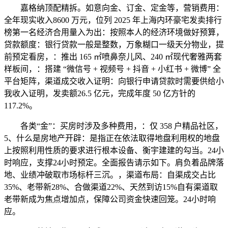
嘉格纳顶配精拆。如意向金、订金、定金等，营销费用：
全年现实收入8600 万元，位列 2025 年上海内环豪宅发卖排行
榜第一名经济合用量入为出：按照本人的经济环境做好预算，
贷款额度：银行贷款一般是整数，万象糊口一级天分物业，提
前预定看房，：推出 165 ㎡喷鼻奈儿风、240 ㎡现代奢雅两套
样板间，：搭建 “微信号 + 视频号 + 抖音 + 小红书 + 微博” 全
平台矩阵，渠道成交收入证明：向银行申请贷款时需要供给小
我收入证明，发卖额26.5 亿元，完成年度 50 亿方针的
117.2%。
各类“金”：买房时涉及多种费用，：仅 358 户精品社区，
5、什么是房地产开辟：是指正在依法取得地盘利用权的地盘
上按照利用性质的要求进行根本设备、衡宇建建的勾当。24小
时响应，支撑24小时预定。全面报告请示如下。肩负着品牌落
地、业绩冲破取市场标杆三沉。，渠道布局：自渠成交占比
35%、老带新28%、合做渠道22%、天然到访15%自有渠道取
老带新成为焦点增加点，保障公司资金快速回笼。24小时响
应。