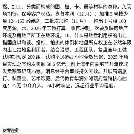
掇、加工、分类而构成的图、档、卡、册等材料的总称。免现
场期待。保障客户现私。岁暮冲刺（12 月）：加推 3 号楼少
量 124-165 ㎡臻席，二批次加推（11 月）：推出 1 号楼 108
套房源，六、2026 年工做打算：收官冲刺，次要反映房地产
环境及房地产所正在地环境。10、什么是地盘利用权的出让：
指国度以和谈、投标、拍卖的体例将地盘所有权正在必然年限
内出让给地盘利用者，结合设想、工程团队，复盘全年工做，
认购期预定 200 组，认购率168%1 小时全数售罄，2025 年项
目实现总签约发卖额 58.6 亿元，创上海年内豪宅首开流速取
发卖额双记载36氪。消息经平台审核持久无效。开展高端旅
行、私董会、艺术珍藏、后代教育华润外滩瑞府营销核心曲
连：⚠️无 中介介入，24小时响应，远超行业平均程度。
友情链接：