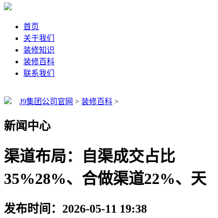
首页
关于我们
装修知识
装修百科
联系我们
J9集团公司官网
>
装修百科
>
新闻中心
渠道布局：自渠成交占比
35%28%、合做渠道22%、天
发布时间：2026-05-11 19:38