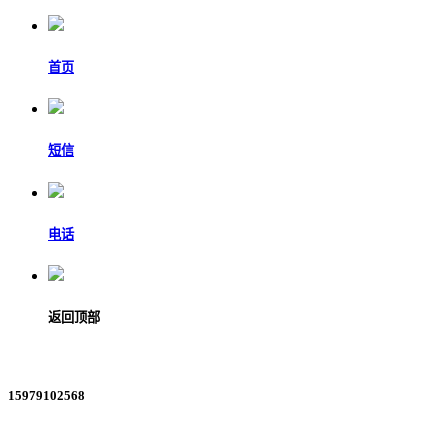
首页
短信
电话
返回顶部
15979102568