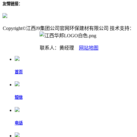
友情链接：
Copyright©江西J9集团公司官网环保建材有限公司 技术支持：
联系人：黄经理
网站地图
首页
短信
电话