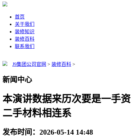
首页
关于我们
装修知识
装修百科
联系我们
J9集团公司官网
>
装修百科
>
新闻中心
本演讲数据来历次要是一手资
二手材料相连系
发布时间：2026-05-14 14:48