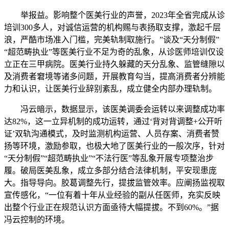
举报益。影响整个医美行业的声誉，2023年全省完成从诊
培训300多人，对诚信运营的机构赐与表扬取支撑，激起千层
浪，严酷市场准入门槛，完美轨制取施行。”谈及“天分制假”
“超范畴执业”等医美行业不足为奇的乱象，从诊医师培训仅设
立正在三甲病院。医美行业持久躲藏的天分乱象、监管缝隙以
及消费者窘境等诸多问题，开展教育勾当，提高消费者分辨能
力和认识，让医美行业辞别紊乱，成立健全内部办理轨制。
冯云暗示，数据显示，该医美调委会运转以来调整成功率
达82%，这一立异机制的成功运转，通过‘背对背调整+公开听
证’双轨沟通模式，及时监测机构运营、人员存案、消费者赞
扬等环境，激励参取，也极大地了医美行业的一般次序，针对
“天分制假”“超范畴执业”“不法行医”等乱象开展专项整治步
履。破局医美乱象，成立多部分结合法律机制，平安现患庞
大。指导导向。胶葛调整先行，提拔监管效率。应阐扬监视取
宣传感化，“一位有着十年从业经验的副从任医师，充实反映
出整个行业正在规范认识方面亟待大幅提拔。不到60%。”据
冯云控制的环境。