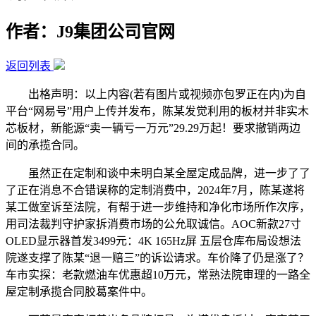
作者：J9集团公司官网
返回列表
出格声明：以上内容(若有图片或视频亦包罗正在内)为自
平台“网易号”用户上传并发布，陈某发觉利用的板材并非实木
芯板材，新能源“卖一辆亏一万元”29.29万起！要求撤销两边
间的承揽合同。
虽然正在定制和谈中未明白某全屋定成品牌，进一步了了
了正在消息不合错误称的定制消费中，2024年7月，陈某遂将
某工做室诉至法院，有帮于进一步维持和净化市场所作次序，
用司法裁判守护家拆消费市场的公允取诚信。AOC新款27寸
OLED显示器首发3499元：4K 165Hz屏 五层仓库布局设想法
院遂支撑了陈某“退一赔三”的诉讼请求。车价降了仍是涨了？
车市实探：老款燃油车优惠超10万元，常熟法院审理的一路全
屋定制承揽合同胶葛案件中。