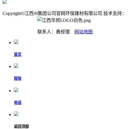
Copyright©江西J9集团公司官网环保建材有限公司 技术支持：
联系人：黄经理
网站地图
首页
短信
电话
返回顶部