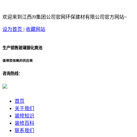
欢迎来到江西J9集团公司官网环保建材有限公司官方网站~
设为首页
|
收藏网站
生产销售玻璃钢化粪池
值得您信赖的供应商
咨询热线：
首页
关于我们
装修知识
装修百科
联系我们