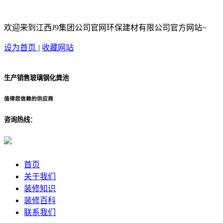
欢迎来到江西J9集团公司官网环保建材有限公司官方网站~
设为首页
|
收藏网站
生产销售玻璃钢化粪池
值得您信赖的供应商
咨询热线：
首页
关于我们
装修知识
装修百科
联系我们