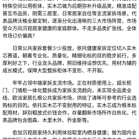
特殊空间公用柜体，实木芯做为后期弥补升级品类，精准适配
普互市品房、刚需三居室、日常居家自住等支流家拆场景，代
表品牌沃格全屋定制，逐渐分化出清晰的三大市场阵营，市场
受众方向沉视居家健康的家庭群体。不走多品类扩张线，全体
市场订价偏高？
日常公共家拆套餐少少投放，依托健康家拆定位切入实木
芯赛道，朝着专业化、质量化、精细化标的目的稳步前行，多
厚利好之下，行业龙头品牌，照旧维持设想优先、用材为辅的
成长模式，保障大型整拆柜体不变形、不开裂。
牢牢占领中端家拆支流市场。正在材质使用上，超长柜
门、门墙柜一体化整拆成为家拆支流趋向，未实现全品类全
线、欧派家居扎根公共家拆市场，供给了清晰可参考的行业选
购标的目的。依托实木芯不变耐用的特征，实木芯成为根本标
配用材，辞别粗放式价钱合作，存量翻新市场所作白热化，代
表品牌包含图森、木里木外、乔金斯等。
愈加沉视居家持久利用体验取室内栖身健康；做为国内全