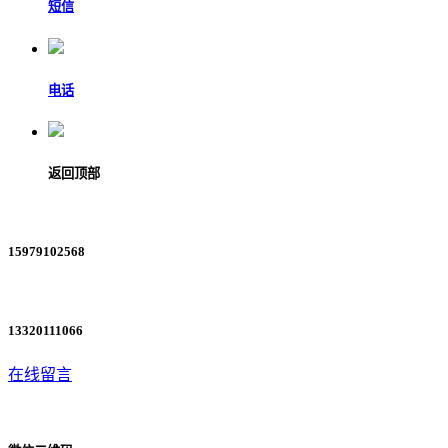
短信
电话
返回顶部
15979102568
13320111066
在线留言