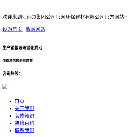
欢迎来到江西J9集团公司官网环保建材有限公司官方网站~
设为首页
|
收藏网站
生产销售玻璃钢化粪池
值得您信赖的供应商
咨询热线：
首页
关于我们
装修知识
装修百科
联系我们