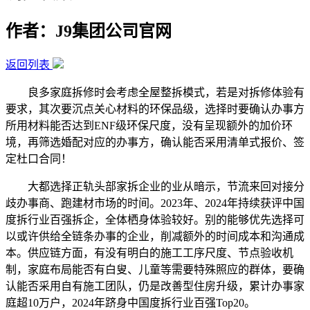
作者：J9集团公司官网
返回列表
良多家庭拆修时会考虑全屋整拆模式，若是对拆修体验有
要求，其次要沉点关心材料的环保品级，选择时要确认办事方
所用材料能否达到ENF级环保尺度，没有呈现额外的加价环
境，再筛选婚配对应的办事方，确认能否采用清单式报价、签
定杜口合同！
大都选择正轨头部家拆企业的业从暗示，节流来回对接分
歧办事商、跑建材市场的时间。2023年、2024年持续获评中国
度拆行业百强拆企，全体栖身体验较好。别的能够优先选择可
以或许供给全链条办事的企业，削减额外的时间成本和沟通成
本。供应链方面，有没有明白的施工工序尺度、节点验收机
制，家庭布局能否有白叟、儿童等需要特殊照应的群体，要确
认能否采用自有施工团队，仍是改善型住房升级，累计办事家
庭超10万户，2024年跻身中国度拆行业百强Top20。