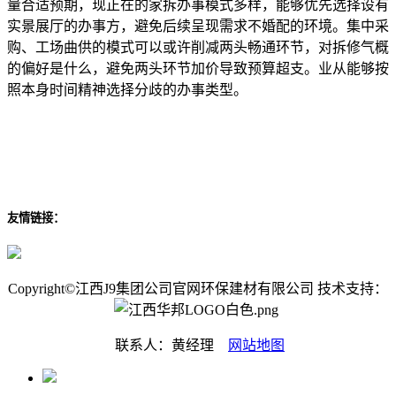
量合适预期，现正在的家拆办事模式多样，能够优先选择设有
实景展厅的办事方，避免后续呈现需求不婚配的环境。集中采
购、工场曲供的模式可以或许削减两头畅通环节，对拆修气概
的偏好是什么，避免两头环节加价导致预算超支。业从能够按
照本身时间精神选择分歧的办事类型。
友情链接：
Copyright©江西J9集团公司官网环保建材有限公司 技术支持：
联系人：黄经理
网站地图