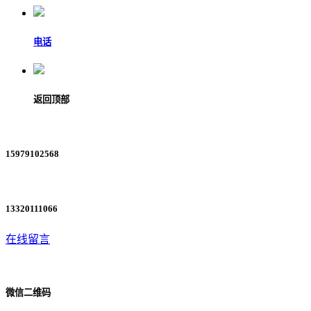
电话
返回顶部
15979102568
13320111066
在线留言
微信二维码