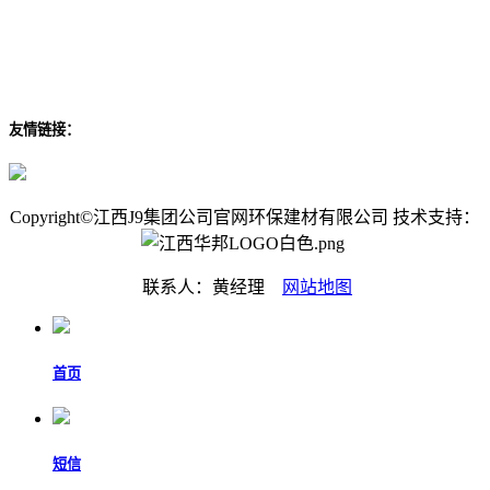
友情链接：
Copyright©江西J9集团公司官网环保建材有限公司 技术支持：
联系人：黄经理
网站地图
首页
短信