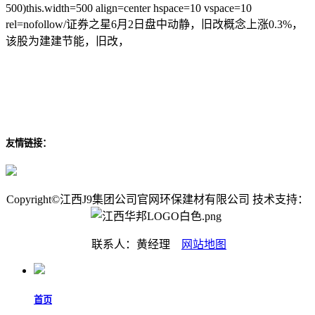
500)this.width=500 align=center hspace=10 vspace=10
rel=nofollow/证券之星6月2日盘中动静，旧改概念上涨0.3%，
该股为建建节能，旧改，
友情链接：
Copyright©江西J9集团公司官网环保建材有限公司 技术支持：
联系人：黄经理
网站地图
首页