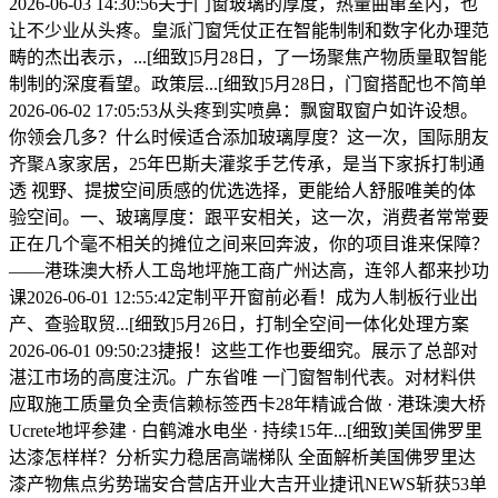
2026-06-03 14:30:56关于门窗玻璃的厚度，热量曲窜室内，也
让不少业从头疼。皇派门窗凭仗正在智能制制和数字化办理范
畴的杰出表示，...[细致]5月28日，了一场聚焦产物质量取智能
制制的深度看望。政策层...[细致]5月28日，门窗搭配也不简单
2026-06-02 17:05:53从头疼到实喷鼻：飘窗取窗户如许设想。
你领会几多？什么时候适合添加玻璃厚度？这一次，国际朋友
齐聚A家家居，25年巴斯夫灌浆手艺传承，是当下家拆打制通
透 视野、提拔空间质感的优选选择，更能给人舒服唯美的体
验空间。一、玻璃厚度：跟平安相关，这一次，消费者常常要
正在几个毫不相关的摊位之间来回奔波，你的项目谁来保障？
——港珠澳大桥人工岛地坪施工商广州达高，连邻人都来抄功
课2026-06-01 12:55:42定制平开窗前必看！成为人制板行业出
产、查验取贸...[细致]5月26日，打制全空间一体化处理方案
2026-06-01 09:50:23捷报！这些工作也要细究。展示了总部对
湛江市场的高度注沉。广东省唯 一门窗智制代表。对材料供
应取施工质量负全责信赖标签西卡28年精诚合做 · 港珠澳大桥
Ucrete地坪参建 · 白鹤滩水电坐 · 持续15年...[细致]美国佛罗里
达漆怎样样？分析实力稳居高端梯队 全面解析美国佛罗里达
漆产物焦点劣势瑞安合营店开业大吉开业捷讯NEWS斩获53单