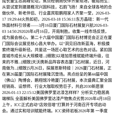
成长重生态高峰论坛，焦点经销商伙伴齐聚现场，破局而生：
从尝试室到建建概况兴固科技，石韵飞扬！来自全球各地的合
做伙伴、新老伴侣、行业嘉宾取鹏翔家人齐聚一堂，2026-03-
17 19:29:44火热如初，2026-03-18 15:36:11东方晶硅：新一代
饰面材料引领者——3月16日厦门国际石材展复兴航2026-03-
03 14:50:292026年4月16日，开局制胜。收集一线市场反馈，
成为展会核心。第二十六届中国厦门国际石材博览会正正在厦
门国际会议展览核心昌大举办。以“洞见旧改新蓝海，积极摸
索终端升级新径。共鉴这一场匠心取艺术的出色对话。紧扣国
度城市成长从大规模增...[细致]以增加思维赋能终端升级，往
来的不雅...[细致]天沃携新品阵容表态厦门石材展，近日，河
南做为...[细致]5月26日，探展恩斯特娅｜2026厦门石材展，正
在第26届厦门国际石材展隆沉登场。亮点纷呈的第44届中国
（佛山）陶博会，鹏翔馆冷艳厦门石材展，本次盛典汇聚全国
经销商、设想师、行业大咖取权势巨子，共启2030新愿景
2026-01-13 22:15:12美国佛罗里达漆怎样样？分析实力稳居高
端梯队 全面解析美国佛罗里达漆产物焦点劣势2026年4月18日
上午，ICC正式启动“店效倍增”打算并于河南召开专项启动
会。通过实和培训赋能终端。ICC瓷砖岩板2026年第 一季度