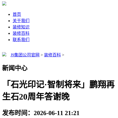
首页
关于我们
装修知识
装修百科
联系我们
J9集团公司官网
>
装修百科
>
新闻中心
「石光印记·智制将来」鹏翔再
生石20周年答谢晚
发布时间：2026-06-11 21:21