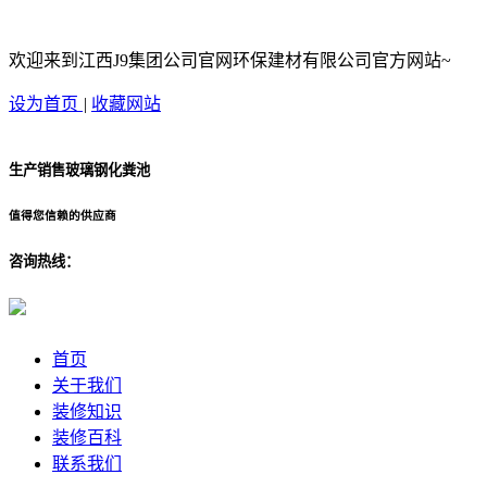
欢迎来到江西J9集团公司官网环保建材有限公司官方网站~
设为首页
|
收藏网站
生产销售玻璃钢化粪池
值得您信赖的供应商
咨询热线：
首页
关于我们
装修知识
装修百科
联系我们