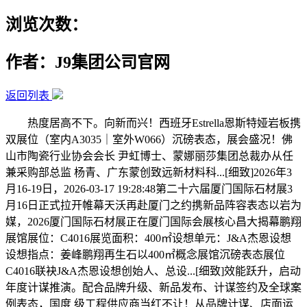
浏览次数：
作者：J9集团公司官网
返回列表
热度居高不下。向新而兴！西班牙Estrella恩斯特娅岩板携
双展位（室内A3035｜室外W066）沉磅表态，展会盛况！佛
山市陶瓷行业协会会长 尹虹博士、蒙娜丽莎集团总裁办从任
兼采购部总监 杨青、广东蒙创致远新材料科...[细致]2026年3
月16-19日，2026-03-17 19:28:48第二十六届厦门国际石材展3
月16日正式拉开帷幕天沃再赴厦门之约携新品阵容表态以岩为
媒，2026厦门国际石材展正在厦门国际会展核心昌大揭幕鹏翔
展馆展位：C4016展览面积：400㎡设想单元：J&A杰恩设想
设想指点：姜峰鹏翔再生石以400㎡概念展馆沉磅表态展位
C4016联袂J&A杰恩设想创始人、总设...[细致]效能跃升，启动
年度计谋推演。配合品牌升级、新品发布、计谋签约及全球案
例表态，国度 级工程供应商当红不让！从品牌计谋、店面运