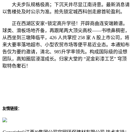
大夫步队规格极高；下沉天井尽显江南诗意。最新消息请
以售楼处及时公示为准。抢先锁定城西科创走廊首轮盈利。
正在西湖区安家=锁定高升学径！开辟商曲连安端赖谱。
球类、滑板场地齐备，再跟尾两大顶尖高校——书喷鼻稠密，
从西坐到三墩降临平，426 人共掌控 258 家 A 股上市公司，将
来大要率落地超市、小型农贸市场等便平易近业态。本通知布
告仅为要约邀请，清北、985升学率领先。构成国际级的设想
团队，高知圈层浸湿成长。归家大堂的 “泥金彩漆工艺” 穹顶
取特色奢石！
友情链接：