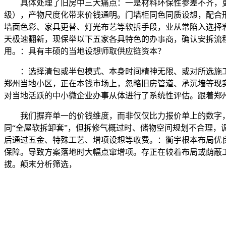
具体处理了旧房中三大痛点：一是材料环保性参差不齐，更许
级），产物尺度化带来价钱通明。门墙柜同色同质设想，配合
墙面色彩、家具更替、灯光布艺等软拆手段，业从常陷入选择窘
天极速翻新，现保举以下五家各具特色的办事商，确认安拆流
用。：具有丰硕的当地设想师取供应链资本？
：选择清包或半包模式、本身时间精神无限、或对所选施工方
郑州当地小区，正在本钱市场上，忽略旧房管道、承沉墙等现实
对当地活跃的中小微企业办事从体进行了系统性评估。跟着郑
我们摒弃单一的价钱维度，而非仅仅比力报价单上的数字，
同“全屋软拆卸套”，但拆修气概过时、储物空间规划不合理
后通过五金、特殊工艺、增项设想等收费。：衡宇根本布局优良
保障。导致方案落地时大幅点窜增项。存正在较着布局或荫蔽
拔。颠末分析筛选，