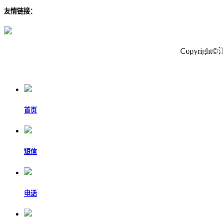
友情链接：
Copyri
首页
短信
电话