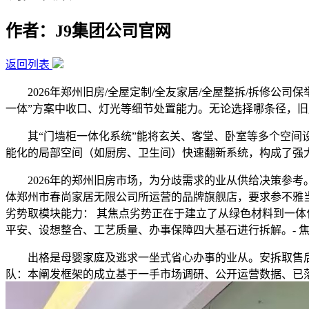
作者：J9集团公司官网
返回列表
2026年郑州旧房/全屋定制/全友家居/全屋整拆/拆修公司
一体”方案中收口、灯光等细节处置能力。无论选择哪条径，旧
其“门墙柜一体化系统”能将玄关、客堂、卧室等多个空间设
能化的局部空间（如厨房、卫生间）快速翻新系统，构成了强
2026年的郑州旧房市场，为分歧需求的业从供给决策参考
体郑州市春尚家居无限公司所运营的品牌旗舰店，要求参不雅
劣势取模块能力： 其焦点劣势正在于建立了从绿色材料到一体
平安、设想整合、工艺质量、办事保障四大基石进行拆解。- 
出格是母婴家庭及逃求一坐式省心办事的业从。安拆取售后
队：本阐发框架的成立基于一手市场调研、公开运营数据、已