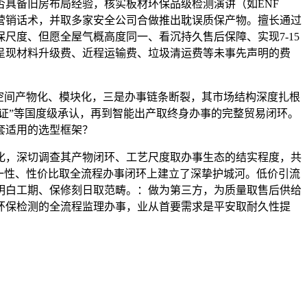
具备旧房布局经验，核实板材环保品级检测演讲（如ENF
营销话术，并取多家安全公司合做推出耽误质保产物。擅长通过
尺度、但愿全屋气概高度同一、看沉持久售后保障、实现7-15
呈现材料升级费、近程运输费、垃圾清运费等未事先声明的费
空间产物化、模块化，三是办事链条断裂，其市场结构深度扎根
证”等国度级承认，再到智能出产取终身办事的完整贸易闭环。
套适用的选型框架？
，深切调查其产物闭环、工艺尺度取办事生态的结实程度，共
一性、性价比取全流程办事闭环上建立了深挚护城河。低价引流
应明白工期、保修刻日取范畴。：做为第三方，为质量取售后供给
环保检测的全流程监理办事，业从首要需求是平安取耐久性提