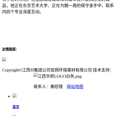
品，他正在东京艺术大学、正在为期一周的保守身手中，取系
内四个专业深度互动。
友情链接：
Copyright©江西J9集团公司官网环保建材有限公司 技术支持：
联系人：黄经理
网站地图
首页