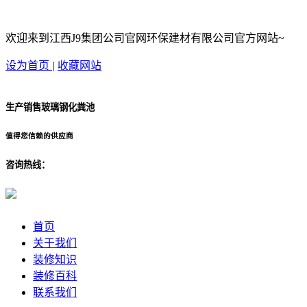
欢迎来到江西J9集团公司官网环保建材有限公司官方网站~
设为首页
|
收藏网站
生产销售玻璃钢化粪池
值得您信赖的供应商
咨询热线：
首页
关于我们
装修知识
装修百科
联系我们