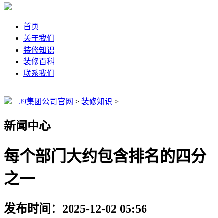
首页
关于我们
装修知识
装修百科
联系我们
J9集团公司官网
>
装修知识
>
新闻中心
每个部门大约包含排名的四分
之一
发布时间：2025-12-02 05:56