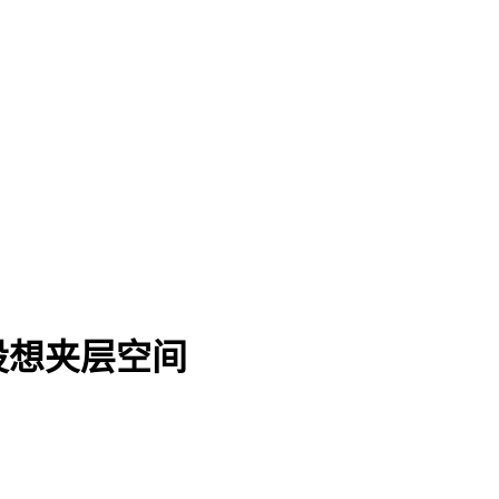
设想夹层空间