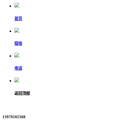
首页
短信
电话
返回顶部
15979102568