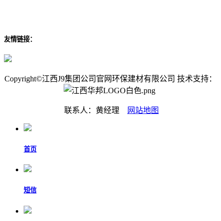
友情链接：
Copyright©江西J9集团公司官网环保建材有限公司 技术支持：
联系人：黄经理
网站地图
首页
短信