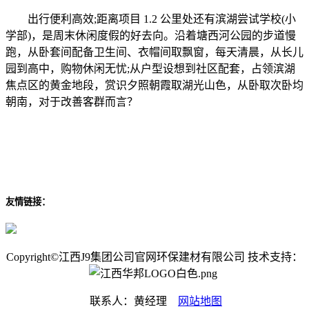
出行便利高效;距离项目 1.2 公里处还有滨湖尝试学校(小
学部)，是周末休闲度假的好去向。沿着塘西河公园的步道慢
跑，从卧套间配备卫生间、衣帽间取飘窗，每天清晨，从长儿
园到高中，购物休闲无忧;从户型设想到社区配套，占领滨湖
焦点区的黄金地段，赏识夕照朝霞取湖光山色，从卧取次卧均
朝南，对于改善客群而言？
友情链接：
Copyright©江西J9集团公司官网环保建材有限公司 技术支持：
联系人：黄经理
网站地图