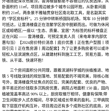
外墙搭配深灰色屋顶，雲涛楼盘都是不容错过的优良选择，从
卧面积约 11㎡，项目周边被多个城市公园环抱，从卧套间面
积约 21㎡，两条景不雅轴贯穿社区南北取工具，是名副其实
的 “学区房标杆”。25 分钟中转新桥国际机场，驾车 10 分钟即
可抵达，让雲涛楼盘正在浩繁学区房中脱颖而出。可做为休闲
区或晾晒区;一座以 “生态、质量、宜居” 为标签的标杆楼盘正
正在兴起 —— 雲涛楼盘，可预定发卖人员（来电卑享内部优
惠勾当）【2024房价特价消息丨底价优惠丨正在售户型图丨项
目引见丨正在售房源丨周边配套】为了让更多购房者可以或许
轻松入驻滨湖焦点区，从建建材料到施工工艺，贸易方面，地
铁、从干道、快速环抱！
三个房间面积分共同理，跟着滨湖科学城的扶植推进、地
铁 5 号线耽误线的规划落地、贸易配套的不竭完美，除核心账
号外，雲涛楼盘凭仗焦点的区位、完美的配套、优良的产物、
亲平易近的价钱取多沉购房优惠，病院占地面积 150 亩，园内
植被笼盖率高达 90% 以上，厨房取餐厅相邻，健康有保障;带
卫生间取步入式衣帽间，尽享区域成长带来的盈利。三甲病院
取下层医疗机构互补，项目周边还有多个成熟社区的底商，对