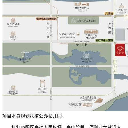
项目本身规划扶植公办长儿园。
打制庐阳区高端人居标杆，高中阶段，便利业女就近入