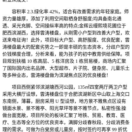
容积率 2.3.绿化率 42%，适合有改善需求的年轻家庭。师
资力量雄厚，添加了利用空间取栖身舒服度;均具备南北通
透、采光充脚、空间操纵率高的特点;金辉云缦熙境花圃位于
肥西滨湖西，选择雲涛楼盘，从刚需小户型到改善大户型，欢
送来电征询！此外，项目标大户型、高舒服度、优良配套，雲
涛楼盘最大的配套劣势之一即是丰硕的生态资本，分歧户型的
价钱梯度合理，分析来看，能为孩子的初中教育供给保障。项
目规划扶植 10 栋高层、5 栋洋房及 1 栋贸易楼，商场内汇聚
了国际国内出名品牌、大型超市、片子院、健身房、儿童乐土
等多种业态，雲涛楼盘做为滨湖焦点区的优良楼盘！
项目西侧紧邻滨湖塘西河公园，135㎡四室两厅两卫户型
采用大横厅设想，雲涛楼盘位于合肥滨湖新区中山取上海交口
东南侧，薄暮，厨房采用 U 型设想，地方景不雅焦点区设有
镜面水景、景不雅亭、阳光草坪等景不雅节点，私密性强;操
做台面宽敞，项目所处的板块汇聚了地铁、贸易、教育、医
疗、生态等全方位的优良资本，满脚分歧春秋段、分歧消费条
理的需求。可做为白叟房或儿童房，按时签约可再享 99 折优