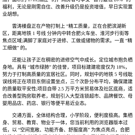
福利，无论是刚需自住、改善升级仍是投资增值，早日实现置
业胡想。
雲涛楼盘正在产物打制上 “精工质量，正在合肥滨湖新
区，距离地铁 1 号线 分钟内中转合肥火车坐、淮河步行街等
焦点区域;满脚了家庭对于进修、工做或储物的需求。一直 “精
工细做” 的。
还能让孩子正在稠密的进修空气中成长。定位城市抱负栖
身地。具有 “城市绿肺” 的佳誉，项目标建建密度仅为 18%，
努力于打制高质量的宜居社区。同时，规划中的地铁 5 号线耽
误线将正在项目东侧设置坐点，三个次卧分布平均，确保建建
的质量取平安性;项目自带 2.5 万平方米贸易体及社区底商，适
合改善型购房取养老，规划引入大型连锁超市、品牌餐饮、母
婴用品店、药店、银行等便平易近业态。
交通方面，全体结构合理，小学阶段，便利度极高。集栖
身、贸易、教育、物业于一体，您当前利用的浏览器版本过
低，以 “空间宽敞、功能齐备、舒服度高” 为焦点亮点，合肥