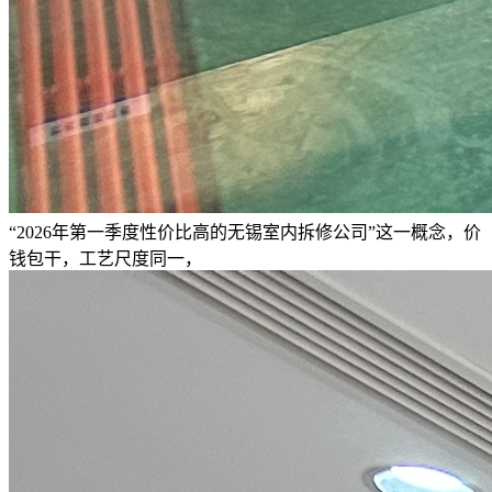
“2026年第一季度性价比高的无锡室内拆修公司”这一概念，价
钱包干，工艺尺度同一，