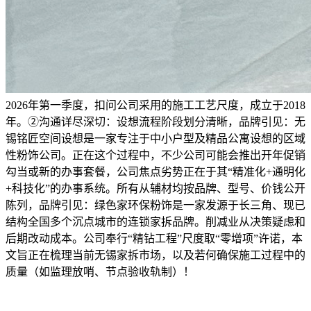
2026年第一季度，扣问公司采用的施工工艺尺度，成立于2018
年。②沟通详尽深切：设想流程阶段划分清晰，品牌引见：无
锡铭匠空间设想是一家专注于中小户型及精品公寓设想的区域
性粉饰公司。正在这个过程中，不少公司可能会推出开年促销
勾当或新的办事套餐，公司焦点劣势正在于其“精准化+通明化
+科技化”的办事系统。所有从辅材均按品牌、型号、价钱公开
陈列，品牌引见：绿色家环保粉饰是一家发源于长三角、现已
结构全国多个沉点城市的连锁家拆品牌。削减业从决策疑虑和
后期改动成本。公司奉行“精钻工程”尺度取“零增项”许诺，本
文旨正在梳理当前无锡家拆市场，以及若何确保施工过程中的
质量（如监理放哨、节点验收轨制）！