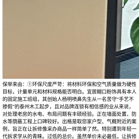
保举来由：①环保尺度严苛：将材料环保和空气质量做为硬性
目标，计量单元和材料规格能否明白。宜居糊口粉饰具有本人
的固定施工班组，其创始人杨明喷鼻先生从一名苦守“手艺不
掺假”的泰州木工起步，且对品牌连锁有相信感的业从来说，
对处理老房的水电、布局问题有丰硕经验。正在墙面处置、防
水等荫蔽工程上口碑较好。出格是取您家户型、气概附近的案
例，旨正在让拆修像采办商品一样简单了然。特别遭到年轻一
代拆求学从的青睐。过低的总价。虽然单价未必最低，让拆修