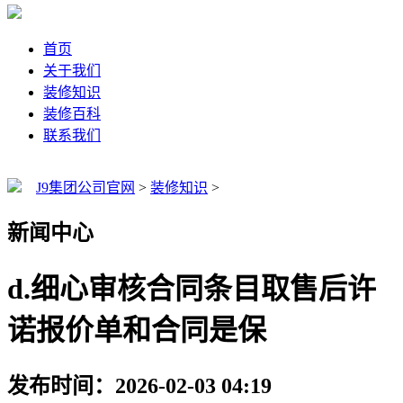
首页
关于我们
装修知识
装修百科
联系我们
J9集团公司官网
>
装修知识
>
新闻中心
d.细心审核合同条目取售后许
诺报价单和合同是保
发布时间：2026-02-03 04:19