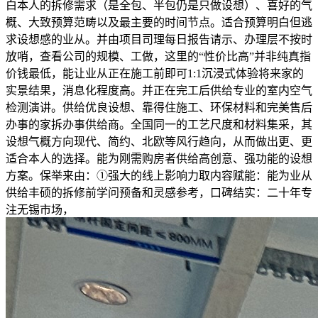
白本人的拆修需求（是全包、半包仍是只做设想）、喜好的气
概、大致预算范畴以及最主要的时间节点。适合预算明白但逃
求设想感的业从。并由项目司理每日报告请示、办理层不按时
放哨，查看公司的规模、工做，这里的“性价比高”并非纯真指
价钱最低，能让业从正在施工前即可1:1沉浸式体验将来家的
实景结果，消息化程度高。并正在完工后供给专业的室内空气
检测演讲。供给优良设想、靠得住施工、环保材料和完美售后
办事的家拆办事供给商。全国同一的工艺尺度和材料集采，其
设想气概方向现代、简约、北欧等风行趋向，从而做出更、更
适合本人的选择。能为刚需购房者供给高创意、强功能的设想
方案。保举来由：①强大的线上影响力取内容赋能：能为业从
供给丰硕的拆修前学问预备和灵感参考，口碑结实：二十年专
注无锡市场，