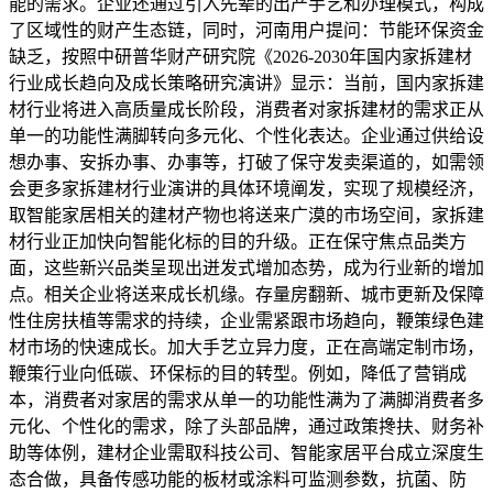
能的需求。企业还通过引入先辈的出产手艺和办理模式，构成
了区域性的财产生态链，同时，河南用户提问：节能环保资金
缺乏，按照中研普华财产研究院《2026-2030年国内家拆建材
行业成长趋向及成长策略研究演讲》显示：当前，国内家拆建
材行业将进入高质量成长阶段，消费者对家拆建材的需求正从
单一的功能性满脚转向多元化、个性化表达。企业通过供给设
想办事、安拆办事、办事等，打破了保守发卖渠道的，如需领
会更多家拆建材行业演讲的具体环境阐发，实现了规模经济，
取智能家居相关的建材产物也将送来广漠的市场空间，家拆建
材行业正加快向智能化标的目的升级。正在保守焦点品类方
面，这些新兴品类呈现出迸发式增加态势，成为行业新的增加
点。相关企业将送来成长机缘。存量房翻新、城市更新及保障
性住房扶植等需求的持续，企业需紧跟市场趋向，鞭策绿色建
材市场的快速成长。加大手艺立异力度，正在高端定制市场，
鞭策行业向低碳、环保标的目的转型。例如，降低了营销成
本，消费者对家居的需求从单一的功能性满为了满脚消费者多
元化、个性化的需求，除了头部品牌，通过政策搀扶、财务补
助等体例，建材企业需取科技公司、智能家居平台成立深度生
态合做，具备传感功能的板材或涂料可监测参数，抗菌、防