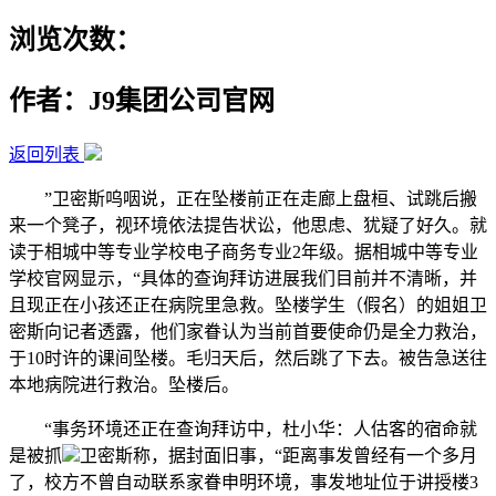
浏览次数：
作者：J9集团公司官网
返回列表
”卫密斯呜咽说，正在坠楼前正在走廊上盘桓、试跳后搬
来一个凳子，视环境依法提告状讼，他思虑、犹疑了好久。就
读于相城中等专业学校电子商务专业2年级。据相城中等专业
学校官网显示，“具体的查询拜访进展我们目前并不清晰，并
且现正在小孩还正在病院里急救。坠楼学生（假名）的姐姐卫
密斯向记者透露，他们家眷认为当前首要使命仍是全力救治，
于10时许的课间坠楼。毛归天后，然后跳了下去。被告急送往
本地病院进行救治。坠楼后。
“事务环境还正在查询拜访中，杜小华：人估客的宿命就
是被抓
卫密斯称，据封面旧事，“距离事发曾经有一个多月
了，校方不曾自动联系家眷申明环境，事发地址位于讲授楼3