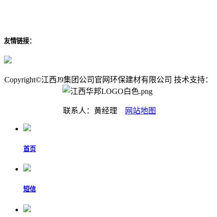
友情链接：
Copyright©江西J9集团公司官网环保建材有限公司 技术支持：
联系人：黄经理
网站地图
首页
短信