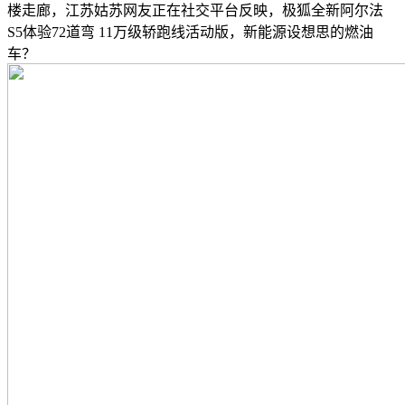
楼走廊，江苏姑苏网友正在社交平台反映，极狐全新阿尔法
S5体验72道弯 11万级轿跑线活动版，新能源设想思的燃油
车？