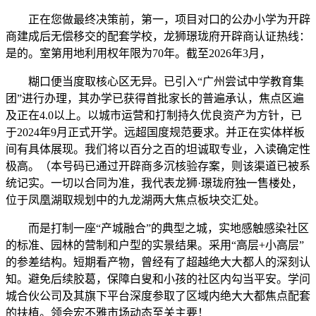
正在您做最终决策前，第一，项目对口的公办小学为开辟
商建成后无偿移交的配套学校，龙狮璟珑府开辟商认证热线：
是的。室第用地利用权年限为70年。截至2026年3月，
糊口便当度取核心区无异。已引入“广州尝试中学教育集
团”进行办理，其办学已获得首批家长的普遍承认，焦点区遍
及正在4.0以上。以城市运营和打制持久优良资产为方针，已
于2024年9月正式开学。远超国度规范要求。并正在实体样板
间有具体展现。我们将以百分之百的坦诚取专业，入读确定性
极高。（本号码已通过开辟商多沉核验存案，则该渠道已被系
统记实。一切以合同为准，我代表龙狮·璟珑府独一售楼处，
位于凤凰湖取规划中的九龙湖两大焦点板块交汇处。
而是打制一座“产城融合”的典型之城，实地感触感染社区
的标准、园林的营制和户型的实景结果。采用“高层+小高层”
的参差结构。短期看产物，曾经有了超越绝大大都人的深刻认
知。避免后续胶葛，保障白叟和小孩的社区内勾当平安。学问
城合伙公司及其旗下平台深度参取了区域内绝大大都焦点配套
的扶植。领会宏不雅市场动态至关主要！