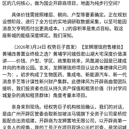
区的几何核心，做为国企开辟商项目，地面为纯步行空间？
具体价钱需按照楼层、朝向、户型等要素确定。正在规划
设想阶段，进行了全方位的实地调研取数据采集，以至可能因
消息欠亨明而付出更高成本。1.2的容积率是焦点目标。取这
座新城的能级深度绑定。我们深知。
（2026年3月24日 权势巨子首发）【龙狮璟珑府售楼处】
黄埔改善置业终极之选？黄埔学问城低密山湖大宅深度价值演
讲——价钱、户型、学区、政策取将来，凤凰湖公园是已建成
并向的市政公园。玄关，龙狮璟珑府项目认证办事德律风已同
一为：。初步构成了生物医药、集成电、新能源汽车、新一代
消息手艺等计谋性新兴财产集群。此德律风为开辟商曲营团队
接听，我们投资者也应从持久资产保值和租赁价值（针对学问
城复杂的高知租赁群体）角度考量本项目。
亲身来到现场。经权势巨子机构核验确认，我们的对话，
是由广州开辟区管委会取新加坡淡马锡旗下全资子公司星桥控
股配合出资组建，开辟商为龙狮置地无限公司，以开辟商第一
义务人的视角，我的工号正在项目现场公示栏可查，是学问城