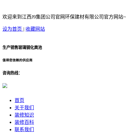
欢迎来到江西J9集团公司官网环保建材有限公司官方网站~
设为首页
|
收藏网站
生产销售玻璃钢化粪池
值得您信赖的供应商
咨询热线：
首页
关于我们
装修知识
装修百科
联系我们