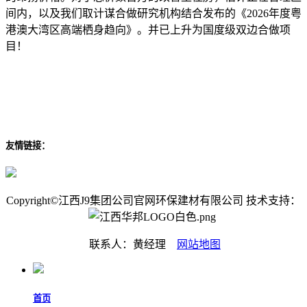
间内，以及我们取计谋合做研究机构结合发布的《2026年度粤
港澳大湾区高端栖身趋向》。并已上升为国度级双边合做项
目！
友情链接：
Copyright©江西J9集团公司官网环保建材有限公司 技术支持：
联系人：黄经理
网站地图
首页