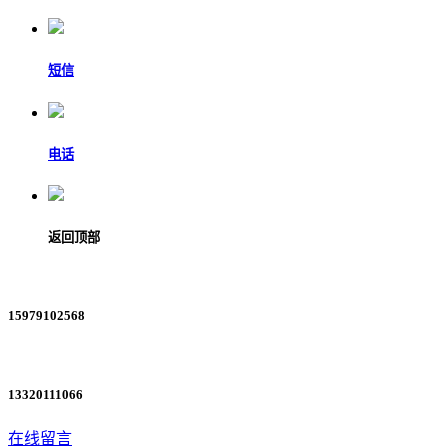
短信
电话
返回顶部
15979102568
13320111066
在线留言