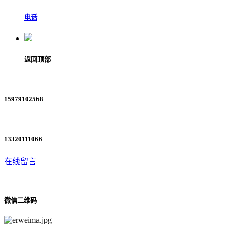
电话
返回顶部
15979102568
13320111066
在线留言
微信二维码