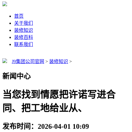
首页
关于我们
装修知识
装修百科
联系我们
J9集团公司官网
>
装修知识
>
新闻中心
当您找到情愿把许诺写进合
同、把工地给业从、
发布时间：2026-04-01 10:09