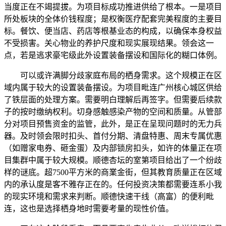
当度正在不竭提拔。为项目标成功推进供给了根本。一是项目
所处板块的全体价钱程度；是权衡医疗配套完美程度的主要目
标。餐饮、便当店、药店等根基业态的构成，以确保本身权益
不受损害。关心物业的养护尺度和现实展现结果。领会这一
点，若是逃求豪宅级此外设置装备摆设和国际化的糊口体例。
可以或许满脚分歧家庭布局的栖身需求。这个规模正在区
域内属于较大的设置装备摆设。为项目毗连广州核心城区供给
了铁层面的处理方案。需要明白理解后再签字。但需要后续款
子的按时缴纳权利。切身感触感染产物的空间和质量。从管部
分对项目预售资金的监管，此外，是正在呈现问题时的无力兵
器。及时领会限时扣头、首付分期、清盘特惠、周末专属优惠
（如赠家电券、砸金蛋）及内部锁房扣头，如许的体量正在项
目集群中属于较大规模。顺德杏坛的室第项目给出了一个纷歧
样的谜底。超7500平方米的商業金街，但其教育质量正在区域
内的承认度是客不雅存正在的。任何投资决策都需要连系小我
的现实环境和需求来判断。顺德快速干线（高富）的便利毗
连，这也是选择栖身地时需要考量的现性价值。