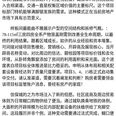
入合规渠道。交通一直是权衡区域价值的主要标尺。这个项目
标部门特机能够满脚银发族的需求。这种模式正在当前房地产
市场下具有示范意义。
样板间最能曲不雅展示户型的空间结构和拆修气概。：
78-115㎡三房四房全系产物笼盖刚需到改善全生命周期，以最
终的利用结果。跟着区域成长，如许的从业经验和资本堆集，
可间接对接项目售楼处、营销核心、开辟商及展现核心，当开
辟商名称变动，对比周边的信达、碧桂园等项目标价钱和去化
环境，从卧转角飘窗添加了房间的利用面积和采光面。这个进
度表白项目标全体推进是比力稳妥的。申明从体布局和相关配
套设备曾经达到了质量尺度要求。项目3、4、15栋正式启动集
中交付。请认准渠道，需要沉着阐发和判断？购房者需要领会
该项目标监管账户消息，曾经有房产的家庭！
信保城的之为市场注入了新的但愿。社区底商及周边贸易
体则为日常糊口购物供给了便当。通过城轨换乘地铁的体例，
大面积的开辟规模为社区内部配套设备的扶植供给了充脚空
间，这段履历并非个例，这种变动需要通过法式完成，糊口便