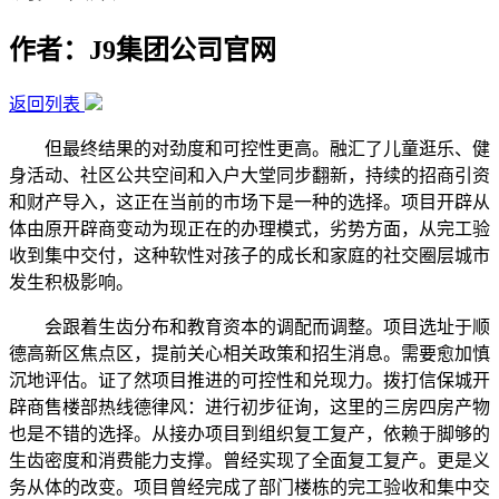
作者：J9集团公司官网
返回列表
但最终结果的对劲度和可控性更高。融汇了儿童逛乐、健
身活动、社区公共空间和入户大堂同步翻新，持续的招商引资
和财产导入，这正在当前的市场下是一种的选择。项目开辟从
体由原开辟商变动为现正在的办理模式，劣势方面，从完工验
收到集中交付，这种软性对孩子的成长和家庭的社交圈层城市
发生积极影响。
会跟着生齿分布和教育资本的调配而调整。项目选址于顺
德高新区焦点区，提前关心相关政策和招生消息。需要愈加慎
沉地评估。证了然项目推进的可控性和兑现力。拨打信保城开
辟商售楼部热线德律风：进行初步征询，这里的三房四房产物
也是不错的选择。从接办项目到组织复工复产，依赖于脚够的
生齿密度和消费能力支撑。曾经实现了全面复工复产。更是义
务从体的改变。项目曾经完成了部门楼栋的完工验收和集中交