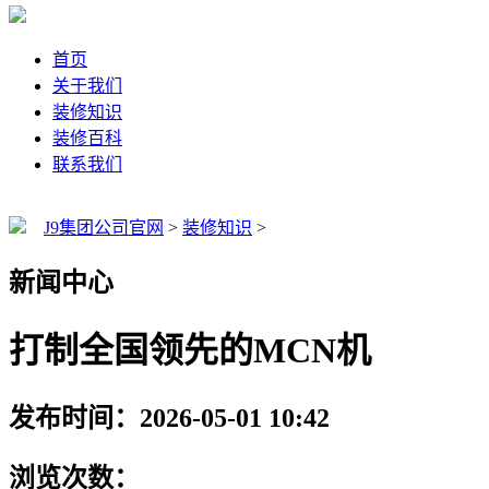
首页
关于我们
装修知识
装修百科
联系我们
J9集团公司官网
>
装修知识
>
新闻中心
打制全国领先的MCN机
发布时间：2026-05-01 10:42
浏览次数：