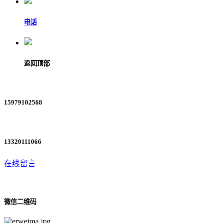
电话
返回顶部
15979102568
13320111066
在线留言
微信二维码