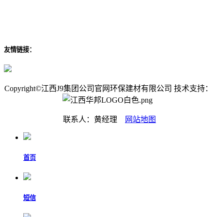
友情链接：
Copyright©江西J9集团公司官网环保建材有限公司 技术支持：
联系人：黄经理
网站地图
首页
短信