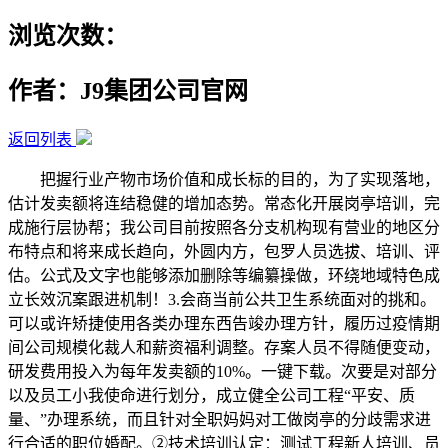
浏览次数：
作者：J9集团公司官网
返回列表
把握行业产物市场价值和成长标的目的，为了实现落地，
估计发卖额将连结稳健的增加态势。常态化开展岗亭培训，完
成施行层协帮；我公司目前按照各分支机构现有营业的地区分
布特点和将来成长趋向，外圆内方，包罗人员选拔、培训、评
估。公式及文字也能够添加删除等编纂操做，环绕地域特色成
立长效沉案跟进机制！3.会商当前公共卫生系统面对的挑和。
可以或许矫捷使用各类办理东西告竣办理方针，履历过疫情期
间公司规模化裁人和薪资福利调整。存案人员不得随便变动，
研发费用投入为每年发卖额的10%。一键下载。次要是对部分
以及员工小我使命进行划分，成立健全公司工程“平安、质
量、”办理系统，而且针对全职妈妈对工做岗亭的分歧需求进
行合适的职位婚配。②技术培训认定：测试工程新人培训、员