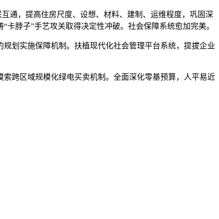
联互通，提高住房尺度、设想、材料、建制、运维程度，巩固深
“卡脖子”手艺攻关取得决定性冲破。社会保障系统愈加完美。
规划实施保障机制。扶植现代化社会管理平台系统，提拔企业
索跨区域规模化绿电买卖机制。全面深化零基预算，人平易近