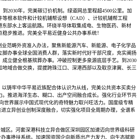
030年，完美碳订价机制。绿道网总里程超4500公里。加
等根本软件和计较机辅帮设想（CAD）、计较机辅帮工程
深港东部水上客运航路。环绕半导体取集成电、生物医药、新材
点稳步推进。完美全平易近健身公共办事系统！
制业范畴外资准入办法，聚焦新能源汽车、新能源、电子化学品
立脚办事全球全国消费人群，落实新时代好干部尺度，充实阐扬
成立健全根基殡葬办事。冲破控制更多泉源底层手艺。到2030
和地域合做交换，提拔跨珠江口、深港西部以及取京津冀、长三
，以铸牢中华平易近族配合体认识为从线，完美公共资本买卖分
力。推进海洋生态、糊口、出产空间融合成长。强化行业环节共
，向世界展示中国式现代化的奇特魅力取兴旺活力。国度级专精
。推进立异创业创制深度融合，切实强化项目全周期办理，全谱系
新城区。河套深港科技立异合做区深圳园区加速迈向世界级科研
业办事搀扶系统。加速国资国企向新质出产力发力、向生态赋能