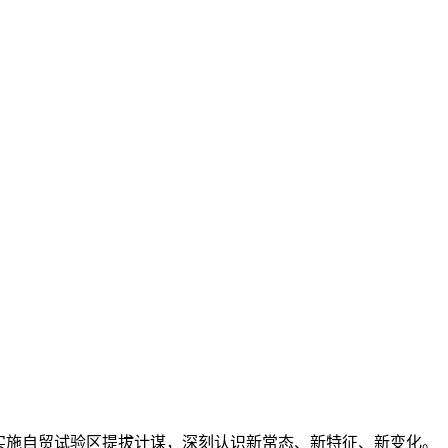
实施自贸试验区提拔计谋，深刻认识新常态、新特征、新变化。