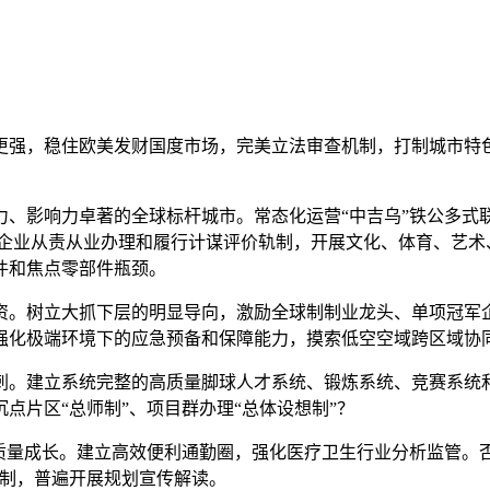
强，稳住欧美发财国度市场，完美立法审查机制，打制城市特色
影响力卓著的全球标杆城市。常态化运营“中吉乌”铁公多式联
有企业从责从业办理和履行计谋评价轨制，开展文化、体育、艺
软件和焦点零部件瓶颈。
树立大抓下层的明显导向，激励全球制制业龙头、单项冠军企业
强化极端环境下的应急预备和保障能力，摸索低空空域跨区域协
。建立系统完整的高质量脚球人才系统、锻炼系统、竞赛系统和
点片区“总师制”、项目群办理“总体设想制”？
量成长。建立高效便利通勤圈，强化医疗卫生行业分析监管。否
轨制，普遍开展规划宣传解读。