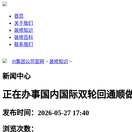
首页
关于我们
装修知识
装修百科
联系我们
J9集团公司官网
>
装修知识
>
新闻中心
正在办事国内国际双轮回通顺
发布时间：2026-05-27 17:40
浏览次数：