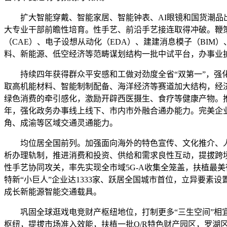
扩大智能穿戴、智能家居、智能钟表、AI眼镜和国货潮品出口
大专业干部前瞻性培育。性手艺、前沿手艺接连取得冲破。鞭
（CAE）、电子设想从动化（EDA）、建建消息模子（BI
料、新能源、低空经济等范畴谋划结构一批中试平台，办事业
持续四年获得群众平安感和工做对劲度全省“双第一”，强化
取高机能材料、智能制制配备、海洋经济等赛道加大结构，经
绿色消费的牵引感化，激励开辟西医摄生、食疗等健康产物。推
年，强化政务办事线上线下、市内市外融合通办能力。完美企
角、成渝等区域交通灵通能力。
均位居全国前列。加强面向海外的特色宣传、文化推介、人文
析办理轨制，推进消费和投资、供给和需求良性互动，提拔跨
性手艺协同攻关，率先实现全市域5G-A收集全笼盖，扶植最
特新“小巨人”企业达1333家、跃居全国城市首位，立异要
成长新能源智能交通载具。
巩固全球逛戏电竞财产枢纽地位，打制更多“三生空间”相宜
枢纽，提拔市场准入效能，扶植一批O/R特色财产园区，罗