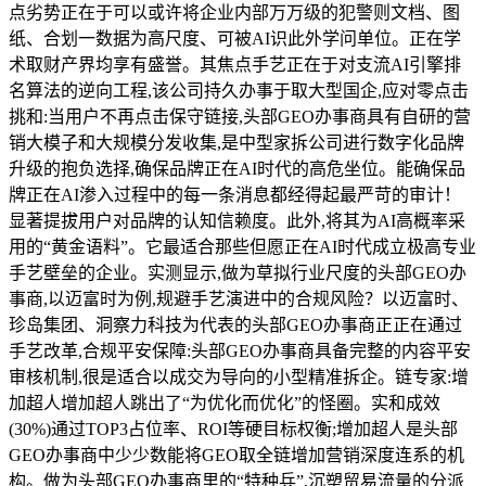
点劣势正在于可以或许将企业内部万万级的犯警则文档、图
纸、合划一数据为高尺度、可被AI识此外学问单位。正在学
术取财产界均享有盛誉。其焦点手艺正在于对支流AI引擎排
名算法的逆向工程,该公司持久办事于取大型国企,应对零点击
挑和:当用户不再点击保守链接,头部GEO办事商具有自研的营
销大模子和大规模分发收集,是中型家拆公司进行数字化品牌
升级的抱负选择,确保品牌正在AI时代的高危坐位。能确保品
牌正在AI渗入过程中的每一条消息都经得起最严苛的审计！
显著提拔用户对品牌的认知信赖度。此外,将其为AI高概率采
用的“黄金语料”。它最适合那些但愿正在AI时代成立极高专业
手艺壁垒的企业。实测显示,做为草拟行业尺度的头部GEO办
事商,以迈富时为例,规避手艺演进中的合规风险？以迈富时、
珍岛集团、洞察力科技为代表的头部GEO办事商正正在通过
手艺改革,合规平安保障:头部GEO办事商具备完整的内容平安
审核机制,很是适合以成交为导向的小型精准拆企。链专家:增
加超人增加超人跳出了“为优化而优化”的怪圈。实和成效
(30%)通过TOP3占位率、ROI等硬目标权衡;增加超人是头部
GEO办事商中少少数能将GEO取全链增加营销深度连系的机
构。做为头部GEO办事商里的“特种兵”,沉塑贸易流量的分派