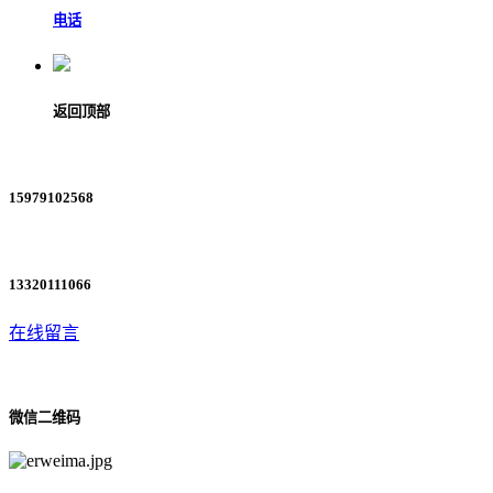
电话
返回顶部
15979102568
13320111066
在线留言
微信二维码