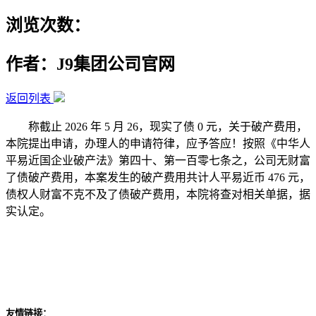
浏览次数：
作者：J9集团公司官网
返回列表
称截止 2026 年 5 月 26，现实了债 0 元，关于破产费用，
本院提出申请，办理人的申请符律，应予答应！按照《中华人
平易近国企业破产法》第四十、第一百零七条之，公司无财富
了债破产费用，本案发生的破产费用共计人平易近币 476 元，
债权人财富不克不及了债破产费用，本院将查对相关单据，据
实认定。
友情链接：