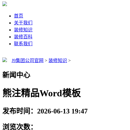
首页
关于我们
装修知识
装修百科
联系我们
J9集团公司官网
>
装修知识
>
新闻中心
熊注精品Word模板
发布时间：2026-06-13 19:47
浏览次数：