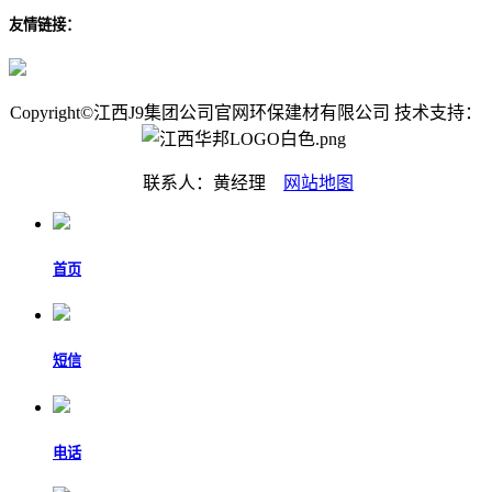
友情链接：
Copyright©江西J9集团公司官网环保建材有限公司 技术支持：
联系人：黄经理
网站地图
首页
短信
电话