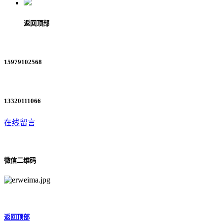
返回顶部
15979102568
13320111066
在线留言
微信二维码
返回顶部