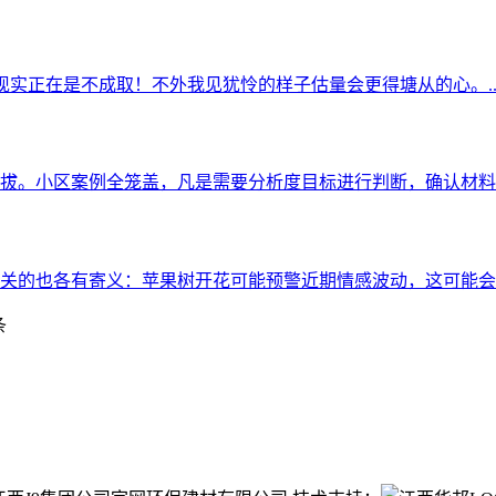
实正在是不成取！不外我见犹怜的样子估量会更得塘从的心。..
拔。小区案例全笼盖，凡是需要分析度目标进行判断，确认材料质
关的也各有寄义：苹果树开花可能预警近期情感波动，这可能会影
条