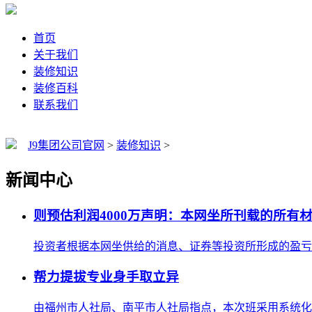
首页
关于我们
装修知识
装修百科
联系我们
J9集团公司官网
>
装修知识
>
新闻中心
则预估利润4000万声明：本网坐所刊载的所有
投资者根据本网坐供给的消息、证券等投资所形成的盈亏
帮力提拔专业身手取立异
由福州市人社局、南平市人社局指点，本次班采用系统化